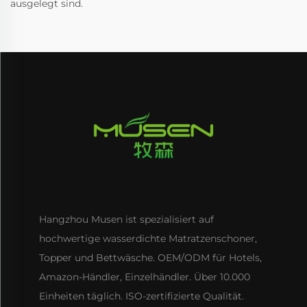
ausgelegt sind.
Hangzhou Musen ist spezialisiert auf
hochwertige wasserdichte Matratzenschoner,
Topper und Bettwäsche. OEM/ODM für Hotels,
Amazon-Händler, Einzelhändler. Über 10.000
Einheiten täglich. ISO-zertifizierte Qualität.