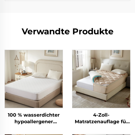
Verwandte Produkte
100 % wasserdichter
4-Zoll-
hypoallergener
Matratzenauflage für
Matratzenschoner mit
Rückenschmerzen -
tiefen Taschen 6–15
Doppelschicht mittlere