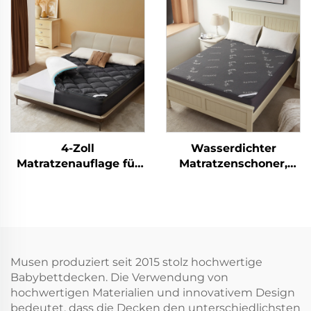
Zoll, atmungsaktive
Stützkraft (2" Gel-
Matratzenauflage für
Schaumstoff mit
Hotel und Zuhause
Gedächtnisfunktion +
(Weiß)
2" kühlende,
flauschige
Kissenauflage),
atmungsaktiv und
druckentlastend
(Beige)
4-Zoll
Wasserdichter
Matratzenauflage für
Matratzenschoner,
Rückenschmerzen -
Bambus-
Doppelschichtige
Matratzenbezug mit
mittlere Stütze (2" Gel-
Passform für 15-38 cm
Schaum mit
tiefe Matratzen, 3D-
Gedächtnisform + 2"
Luftgewebe-
kühlendes flauschiges
Matratzenauflage
Musen produziert seit 2015 stolz hochwertige
Pillow-Top-Pad),
geräuschlos waschbar
Babybettdecken. Die Verwendung von
atmungsaktiv und
für Schlafzimmer,
hochwertigen Materialien und innovativem Design
druckentlastend
Hotel (Grau)
bedeutet, dass die Decken den unterschiedlichsten