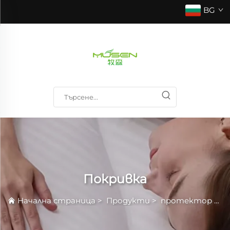
BG
Покривка
Начална страница
>
Продукти
>
протектор и топ матрак