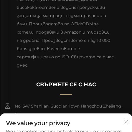
висококачествени водонепропускливи
защиты за матраци, надматрачници и
бали. Производство по OEM/ODM за
хотели, продавачи в Amazon и търговци
на дребно. Производството е над 10 000
броя дневно. Качеството е
сертифицирано по ISO. Свържете се с нас
днес.
СВЪРЖЕТЕ СЕ С НАС
No. 347 Shanlian, Suoqian Town Hangzhou Zhejiang
China
We value your privacy
+86-15957161288
We use cookies and similar tools to provide our services.