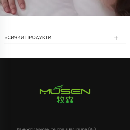
ВСИЧКИ ПРОДУКТИ
Ханчжоу Мусен се специализира във