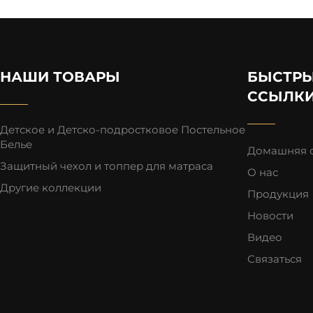
НАШИ ТОВАРЫ
БЫСТР
ССЫЛК
Детское и Детско-подростковое Постельное
Белье
Домашняя 
Защитный чехол и топпер для матраса
О нас
Другие коллекции
Продукция
Новости
Видео
Связаться