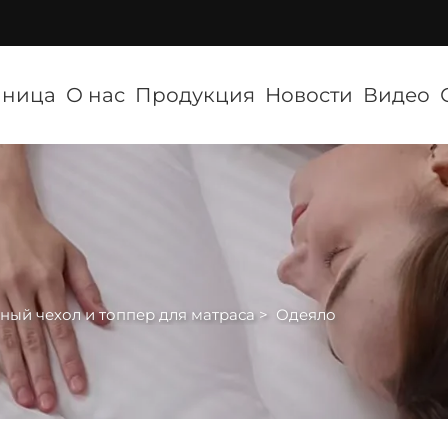
аница
О нас
Продукция
Новости
Видео
ный чехол и топпер для матраса
>
Одеяло