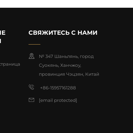
ЫЕ
СВЯЖИТЕСЬ С НАМИ
И
№ 347 Шаньлянь, город
страница
Суокянь, Ханчжоу,
провинция Чэцзян, Китай
+86-15957161288
[email protected]