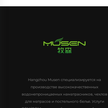
Hangzhou Musen специализируется на
производстве высококачественных
водонепроницаемых наматрасников, чехлов
для матрасов и постельного белья. Услуги