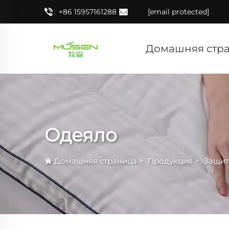
+86 15957161288
[email protected]
Домашняя стр
Одеяло
Домашняя страница
>
Продукция
>
Защит