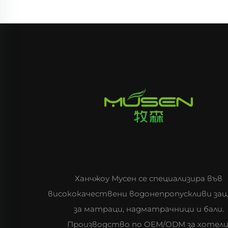
Ханчжоу Мусен се специализира във
висококачествени водонепропускливи з
за матраци, надматрачници и бали.
Производство по OEM/ODM за хотели