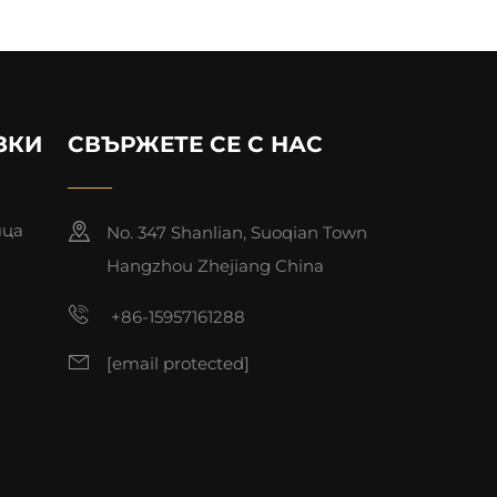
ЗКИ
СВЪРЖЕТЕ СЕ С НАС
ица
No. 347 Shanlian, Suoqian Town
Hangzhou Zhejiang China
+86-15957161288
[email protected]