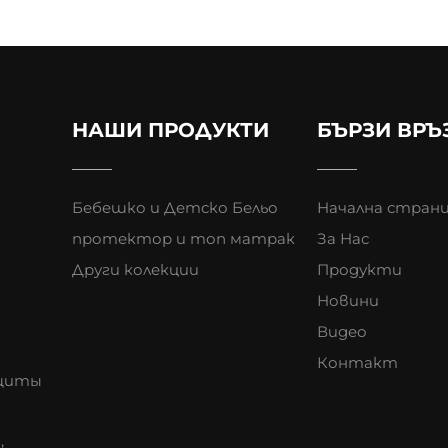
НАШИ ПРОДУКТИ
БЪРЗИ ВРЪ
Бебешко и Детско Бельо
Начална стран
протектор и топ матрак
За Нас
Други колекции
Продукти
Новини
Видео
Контакт
ащиты
,