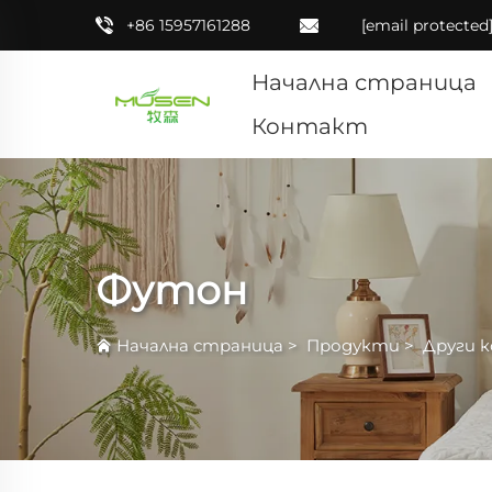
+86 15957161288
[email protected
Начална страница
Контакт
Футон
Начална страница
>
Продукти
>
Други 