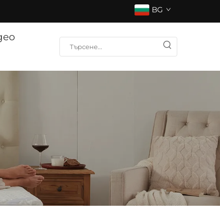
BG
део