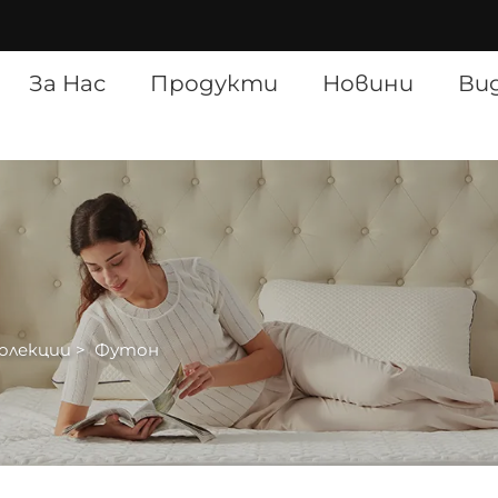
]
За Нас
Продукти
Новини
Ви
колекции
>
Футон