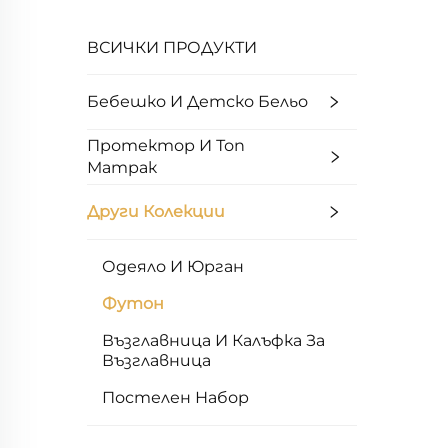
ВСИЧКИ ПРОДУКТИ
Бебешко И Детско Бельо
Протектор И Топ
Матрак
Други Колекции
Одеяло И Юрган
Футон
Възглавница И Калъфка За
Възглавница
Постелен Набор