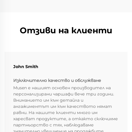
Отзиви на клиенти
John Smith
Изключително качество и обслужване
Musen е нашият основен производител на
персонализирани чаршафи вече три години.
Вниманието им към детайла и
ангажиментът им към качеството нямат
равни. На нашите клиенти много им
харесват продуктите, а откакто сключихме
партньорство с тях, наблюдаваме
значително увеличение на продажбите.