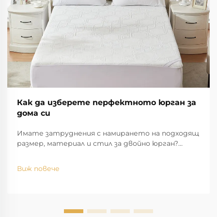
Как да изберете перфектното юрган за
дома си
Имате затруднения с намирането на подходящ
размер, материал и стил за двойно юрган?
Разберете как да съчетаете размера, плат и
дизайн за комфорт и естетика. Вземете
Виж повече
експертни съвети днес.