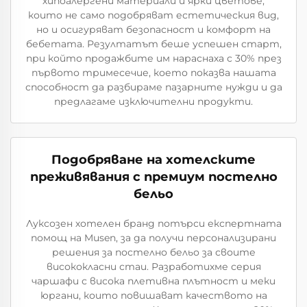
хипоалергени материали и ярки цветове,
които не само подобряват естетическия вид,
но и осигуряват безопасност и комфорт на
бебетата. Резултатът беше успешен старт,
при който продажбите им нараснаха с 30% през
първото тримесечие, което показва нашата
способност да разбираме пазарните нужди и да
предлагаме изключителни продукти.
Подобряване на хотелските
преживявания с премиум постелно
бельо
Луксозен хотелен бранд потърси експертната
помощ на Musen, за да получи персонализирани
решения за постелно бельо за своите
висококласни стаи. Разработихме серия
чаршафи с висока плетивна плътност и меки
юргани, които повишават качеството на