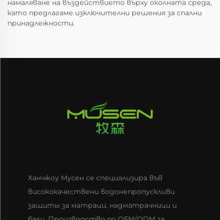
намаляване на въздействието върху околната среда,
като предлагаме изключителни решения за спални
принадлежности.
Ханчжоу Мусен се специализира във
висококачествени водонепропускливи
защиты за матраци, надматрачници и
бали. Производство по OEM/ODM за