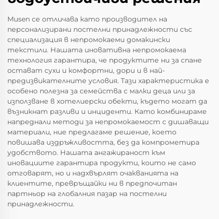
Musen се отличава като производител на
персонализирани постелни принадлежности със
специализация в непромокаеми домакински
текстили. Нашата иновативна непромокаема
технология гарантира, че продуктите ни за спане
остават сухи и комфортни, дори и в най-
предизвикателните условия. Тази характеристика е
особено полезна за семейства с малки деца или за
използване в хотелиерски обекти, където могат да
възникнат разливи и инциденти. Като комбинираме
напреднали методи за непромокаемост с дишаващи
материали, ние предлагаме решение, което
повишава издръжливостта, без да компрометира
удобството. Нашата ангажираност към
иновациите гарантира продукти, които не само
отговарят, но и надхвърлят очакванията на
клиентите, превръщайки ни в предпочитан
партньор на глобалния пазар на постелни
принадлежности.