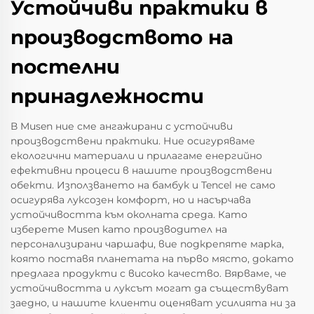
Устойчиви практики в
производството на
постелни
принадлежности
В Musen ние сме ангажирани с устойчиви
производствени практики. Ние осигуряваме
екологични материали и прилагаме енергийно
ефективни процеси в нашите производствени
обекти. Използването на бамбук и Tencel не само
осигурява луксозен комфорт, но и насърчава
устойчивостта към околната среда. Като
изберете Musen като производител на
персонализирани чаршафи, вие подкрепяте марка,
която поставя планетата на първо място, докато
предлага продукти с високо качество. Вярваме, че
устойчивостта и луксът могат да съществуват
заедно, и нашите клиенти оценяват усилията ни за