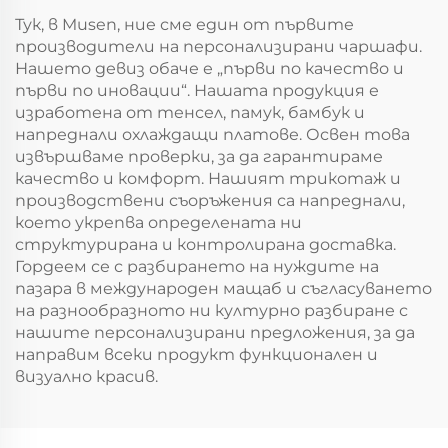
дом(Тъмно син)
легло, дълбоки
Тук, в Musen, ние сме един от първите
джобове 6"-18", за
производители на персонализирани чаршафи.
спалня, хотел
Нашето девиз обаче е „първи по качество и
първи по иновации“. Нашата продукция е
изработена от тенсел, памук, бамбук и
напреднали охлаждащи платове. Освен това
извършваме проверки, за да гарантираме
качество и комфорт. Нашият трикотаж и
производствени съоръжения са напреднали,
което укрепва определената ни
структурирана и контролирана доставка.
Гордеем се с разбирането на нуждите на
пазара в международен мащаб и съгласуването
на разнообразното ни културно разбиране с
нашите персонализирани предложения, за да
направим всеки продукт функционален и
визуално красив.