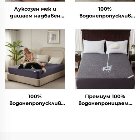
Луксозен мек и
100%
дишаем надбавен
водонепропусклив
матрак, дълбок
хипоалергенен
матрак за легло
предпазен матрак с
дълбоки джобове 6-15
инча, дишаем
матрак за хотел и
дом(Сив)
100%
Премиум 100%
водонепропусклив
водонепроницаема
хипоалергенен
завивка за матрак,
предпазен матрак с
дишаем чехъл за
дълбоки джобове 6-15
матрак с размер
инча, дишаем
кралски, 3D
матрак за хотел и
въздушна тъкан за