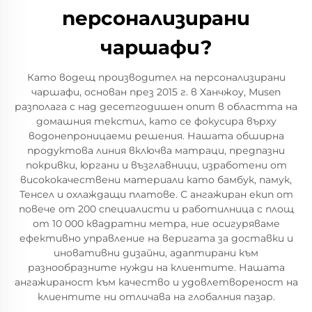
персонализирани
чаршафи?
Като водещ производител на персонализирани
чаршафи, основан през 2015 г. в Ханчжоу, Musen
разполага с над десетгодишен опит в областта на
домашния текстил, като се фокусира върху
водонепроницаеми решения. Нашата обширна
продуктовa линия включва матраци, предпазни
покривки, юргани и възглавници, изработени от
висококачествени материали като бамбук, памук,
Тенсел и охлаждащи платове. С ангажиран екип от
повече от 200 специалисти и работилница с площ
от 10 000 квадратни метра, ние осигуряваме
ефективно управление на веригата за доставки и
иновативни дизайни, адаптирани към
разнообразните нужди на клиентите. Нашата
ангажираност към качество и удовлетвореност на
клиентите ни отличава на глобалния пазар.