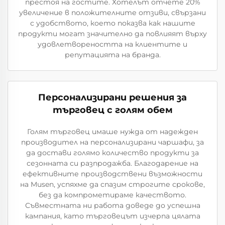
престоя на гостите. Хотелът отчете 20%
увеличение в положителните отзиви, свързани
с удобството, което показва как нашите
продукти могат значително да повлияят върху
удовлетвореността на клиентите и
репутацията на бранда.
Персонализирани решения за
търговец с голям обем
Голям търговец имаше нужда от надежден
производител на персонализирани чаршафи, за
да достави голямо количество продукти за
сезонната си разпродажба. Благодарение на
ефективните производствени възможности
на Musen, успяхме да спазим строгите срокове,
без да компрометираме качеството.
Съвместната ни работа доведе до успешна
кампания, като търговецът изчерпа цялата