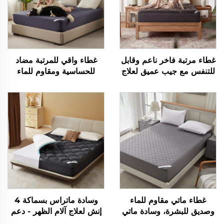
غطاء مرتبة فاخر ناعم وقابل
غطاء واقي للمرتبة مضاد
للتنفس مع جيب عميق لعلاج
للحساسية ومقاوم للماء
آلام الظهر، غطاء مرتبة
بنسبة 100% مع جيوب
مبطّن بخامة الخيزران لتبريد
عميقة من 6 إلى 15 بوصة،
الجسم (رمادي)
غطاء مرتبة قابل للتنفس
للفنادق والمنزل (أزرق داكن)
غطاء ماتي مقاوم للماء
وسادة ماتراس بسماكة 4
وصديق للبشرة، وسادة ماتي
إنش لعلاج آلام الظهر - دعم
تنفسية بحشوة ناعمة، غطاء
متوسط من طبقتين (2 إنش