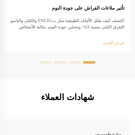
تأثير ملاءات الفراش على جودة النوم
اكتشف كيف تقلل الألياف الطبيعية مثل تENCEL والكتان والبامبو
التعرق الليلي بنسبة 62٪ وتحسّن جودة النوم. مثالية للأشخاص
الذين ينامون بسخونة وللأشخاص المصابين بالحساسية. اكتشف
المزيد.
عرض المزيد
شهادات العملاء
سارة طومسون