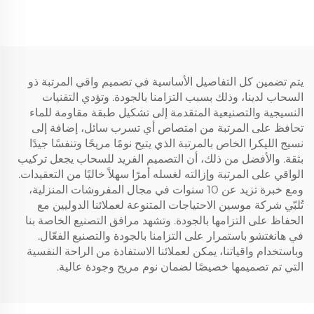
ماتي بجيب عميق من 6 إلى
رغوة ذاكرة جيل + 2 إنش
18 بوصة قابل للغسل
وسادة هوائية مبردة ناعمة)،
(رمادي)
قابلة للتنفس وتحمّل الضغط
(رمادي)
يتم تضمين كل التفاصيل الأساسية في تصميم واقي المرتبة ذو
السحاب لدينا، وذلك بسبب التزامنا بالجودة. وتؤدي التقنيات
النسيجية والتصنيعية المتقدمة إلى تشكيل طبقة مقاومة للماء
تحافظ على المرتبة من امتصاص أي تسرب سائل، إضافة إلى
نسيج الليكرا الخاص بالمرتبة الذي يتيح نومًا مريحًا وتنفسًا جيدًا
بثقة. والأفضل من ذلك، أن التصميم الفريد للسحاب يجعل تركيب
الواقي على المرتبة وإزالته لغسله أمرًا سهلاً خاليًا من التعقيدات.
ومع خبرة تزيد عن 10 سنوات في مجال المفروشات المنزلية،
تُلبّي شركة موسين الاحتياجات المتنوعة لعملائنا الدوليين مع
الحفاظ على التزامها بالجودة. وتشهد مرافق التصنيع الخاصة بنا
في هانغتشو باستمرار على التزامنا بالجودة والتصنيع الفعّال.
وباستخدام واقياتنا، يمكن لعملائنا الاستفادة من الراحة النفسية
التي تم تصميمها خصيصًا لضمان نوم مريح وجودة عالية.