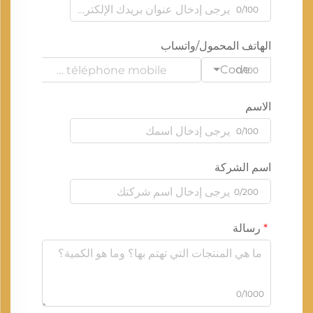
0/100
الهاتف المحمول/واتساب
Code
0/100
الاسم
0/100
اسم الشركة
0/200
رسالة
0/1000