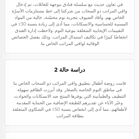
في تعاون حديث مع سلسلة فنادق موجهة للعائلات، تم إدخال
واقي المراتب ذو السحاب من شركتنا إلى خط مستلزمات الأسرّة
الخاص بهم. وأفاد الضيوف بتجربة نوم محسّنة، خالية من المواد
المسببة للحساسية والانسكابات، مما أدى إلى زيادة بنسبة 30٪ في
التقييمات الإيجابية المتعلقة بنوعية النوم. ولاحظت إدارة الفندق
انخفاضًا كبيرًا في تكاليف استبدال المراتب، وذلك بفضل الخصائص
الوقائية لواقي المراتب الخاص بنا.
دراسة حالة 2
قامت روضة أطفال بتطبيق واقي المراتب ذو السحاب الخاص بنا
في مناطق النوم الخاصة بالصغار. وقد أبرزت الطاقم سهولة
التنظيف والطمأنينة التي يوفرها المنتج ضد الانسكابات والحوادث.
وعبّر الآباء عن تقديرهم للطبقة الإضافية من الحماية المقدمة
لأطفالهم، مما أدى إلى انخفاض بنسبة 50٪ في الشكاوى المتعلقة
بنظافة المراتب.