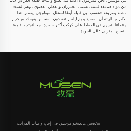
في موسين، نحن ملتزمون بالاستدامة. تُصنع واقيات طبقة الفراش لدينا
من مواد صديقة للبيئة، تشمل الخيزران والقطن العضوي، وهي ليست
ناعمة ومريحة فحسب، بل قابلة أيضًا للتحلل البيولوجي. يضمن هذا
الالتزام بالبيئة أن تستمتع بنوم ليلة رائعة دون المساس بقيمك. وباختيار
منتجاتنا، تسهم في الحفاظ على كوكب أكثر خضرة، مع التمتع برفاهية
النسيج المنزلي عالي الجودة.
تتخصص هانغتشو موسين في إنتاج واقيات المراتب