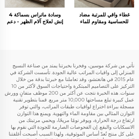
غطاء واقي للمرتبة مضاد
وسادة ماتراس بسماكة 4
للحساسية ومقاوم للماء
إنش لعلاج آلام الظهر - دعم
بنسبة 100% مع جيوب
متوسط من طبقتين (2 إنش
عميقة من 6 إلى 15 بوصة،
رغوة ذاكرة جيل + 2 إنش
غطاء مرتبة قابل للتنفس
وسادة هوائية مبردة ناعمة)،
للفنادق والمنزل (رمادي)
قابلة للتنفس وتحمّل الضغط
(رمادي)
نأتي من شركة موسين، وفخرنا بخبرتنا يمتد من صناعة النسيج
المنزلي إلى واقيات المراتب عالية الجودة. تأسست الشركة في
عام 2015 في هانغتشو، وقد تعاملنا مع خبرتنا بدقة من خلال
التركيز على التصاميم المبتكرة واحتياجات السوق لأكثر من 10
سنوات. هذه الخبرة نتجت عن أكثر من 200 موظف متفانٍ وورش
عمل كبيرة تبلغ مساحتها 10,000 متر مربع. قمنا بتطوير تقنية
مسجلة ببراءة اختراع لواقيات طبقات المراتب، والتي توفر
التوازن المثالي بين مقاومة الماء والتهوية. ويمنع هذا التوازن
ارتفاع درجة الحرارة، ويوفر نومًا مريحًا، ويحمي مرتبتك من
الانسكابات والبقع. إن الفحوصات الصارمة للجودة التي نقوم بها
على كل منتج تُعدّ أساس الموثوقية، ولهذا السبب أصبحت أغلفتنا