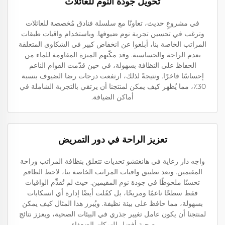
تحويل جودة النوم للعائلات
في مشروعٍ حديث، تعاونّا مع سلسلة فنادق مُخصصة للعائلات
وترغب في تحسين تجربة نوم ضيوفها. وباستخدام واقيات طبقات
المراتب الخاصة بنا، أبلغوا عن انخفاض كبير في الشكاوى المتعلقة
بعدم الراحة والحساسية. وقد مكّنهم الميزة المقاومة للماء من
الحفاظ على النظافة بسهولة، في حين قدّمت القوام الناعم
إحساسًا فاخرًا. ونتيجةً لذلك، ارتفعت درجات رضا الضيوف بنسبة
30٪، مما يُظهر كيف يمكن لمنتجنا أن يرتقي بالتجربة الشاملة في
أماكن الضيافة.
تعزيز الراحة في دور التمريض
واجه دار رعاية في هانغتشو تحديات تتعلق بنظافة المراتب وراحة
المقيمين. وبعد تطبيق واقيات المراتب الخاصة بنا، لاحظ الطاقم
تحسنًا ملحوظًا في جودة نوم المقيمين. حيث لم تُقدِّم الواقيات
فقط سطحًا ناعمًا ومريحًا، بل كفَلت أيضًا إدارة أي انسكابات
بسهولة، مما حافظ على بيئة نظيفة. ويُبرز هذا المثال كيف يمكن
لمنتجنا أن يكون عامل تغيير جذري في البيئات الصحية، ويعزز نتائج
صحية أفضل للسكان الضعفاء.