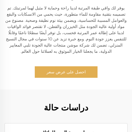
يوفر لك واقي طبقة المرتبة لدينا راحة وحماية لا مثيل لهما لمرتبتك. تم
تصميمه بتقنية مقاومة للماء متطورة، حيث يحمي من الانسكابات والبقع
والعوامل المسببة للحساسية، ويضمن بيئة نوم نظيفة وصحية. مصنوع من
مواد أولية عالية الجودة مثل الخيزران والقطن، لا تقتصر فوائد الواقيات
لدينا على إطالة عمر المرتبة فحسب، بل توفر أيضًا سطحًا ناعمًا وقابلًا
للتنفس يعزز جودة النوم. ومع خبرة تزيد عن 10 سنوات في مجال النسيج
المنزلي، تضمن لك شركة موشن منتجات عالية الجودة تلبي المعايير
الدولية، ما يجعلنا الخيار الموثوق به لعملائنا حول العالم.
احصل على عرض سعر
دراسات حالة