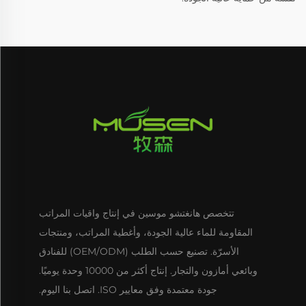
تتخصص هانغتشو موسين في إنتاج واقيات المراتب
المقاومة للماء عالية الجودة، وأغطية المراتب، ومنتجات
الأسرّة. تصنيع حسب الطلب (OEM/ODM) للفنادق
وبائعي أمازون والتجار. إنتاج أكثر من 10000 وحدة يوميًا.
جودة معتمدة وفق معايير ISO. اتصل بنا اليوم.