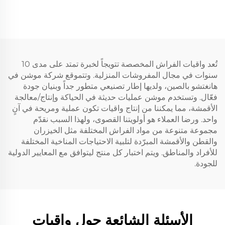
داعمتان متوسطتان (2 بوصة
مرتبة تنفس بحجم كينج،
رغوة ذاكرة جيل + 2 بوصة
غطاء وسادة سرير من قماش
وسادة قمة ناعمة تبريدية)،
ثلاثي الأبعاد، بجيب عميق من
قابل للتنفس وتخفيف الضغط
6 إلى 18 بوصة لغرفة النوم
(بيج)
والفندق
تُعد واقيات الفراش المخصصة تتويجاً لخبرة تمتد على مدى 10
سنوات في مجال المفروشات المنزلية. وتتموقع شركة موشن في
هانغتشو بالصين، ولديها إطار تصنيعي متطور جداً وبنيان جودة
فعّال. وتستخدم موشن عمليات حديثة في الحياكة وإنتاج/معالجة
الأقمشة، مما يمكننا من إنتاج واقيات تكون عملية ومريحة في آنٍ
واحد. ورضا العملاء هو أولويتنا القصوى، ولهذا السبب نقدّم
مجموعة متنوعة من مواد الفراش المختلفة مثل الخيزران
والقطن والأقمشة المبرّدة لتلبية الاحتياجات المناخية المختلفة
للأفراد والمناطق. ويتم اختبار كل منتج ليتوافق مع المعايير الدولية
للجودة.
الأسئلة الشائعة حول واقيات