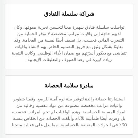
شراكة سلسلة الفنادق
تواصلت سلسلة فنادق شهيرة معنا لتحسين تجربة ضيوفها. وكان
لديهم حاجة إلى واقيات مراتب مخصصة لا توفر الحماية من
التسرب المائي فحسب، بل تضيف أيضًا لمسة من الفخامة. وقد
تعاونّا بشكل وثيق مع فريق التصميم الخاص بهم لإنشاء واقيات
تتماشى مع ديكور أسرّتهم مع ضمان الأداء الوظيفي. وكانت النتيجة
زيادة كبيرة في رضا الضيوف والتعليقات الإيجابية.
مبادرة سلامة الحضانة
استشارتنا حضانة رائدة لتوفير بيئة نوم آمنة للرضع. وقمنا بتطوير
واقيات مراتب مخصصة مصنوعة من مواد تنفسية وخالية من
المواد المسببة للحساسية. وهذه الواقيات لم تحمِ المراتب فحسب،
بل وفرت أيضًا طمأنينة للآباء. وأبلغت الحضانة عن انخفاض بنسبة
30٪ في الحوادث المتعلقة بالحساسية، مما يدل على فعالية منتجنا.