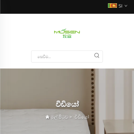
SI
වීඩියෝ
මුල් පිටුව
>
වීඩියෝ