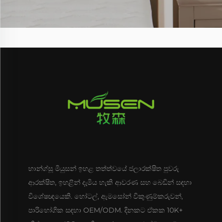
හාන්ග්සූ මියුසන් ඉහළ තත්ත්වයේ ජලාරක්ෂිත පුවරු
ආරක්ෂිත, ඉහළින් දැමිය හැකි ආවරණ සහ බෙඩින් සඳහා
විශේෂඥයෙකි. හෝටල්, ඇමසෝන් විකුණුම්කරුවන්,
පාරිභෝගික සඳහා OEM/ODM. දිනකට ඒකක 10K+