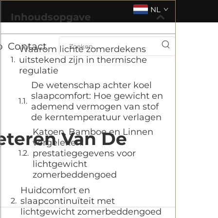
NL
Inhoudsopgave
o
Contact
Waarom lichte zomerdekens
uitstekend zijn in thermische
regulatie
De wetenschap achter koel
slaapcomfort: Hoe gewicht en
ademend vermogen van stof
de kerntemperatuur verlagen
Katoen, Bamboe en Linnen
eteren Van De
vergeleken:
prestatiegegevens voor
lichtgewicht
zomerbeddengoed
Huidcomfort en
slaapcontinuïteit met
lichtgewicht zomerbeddengoed