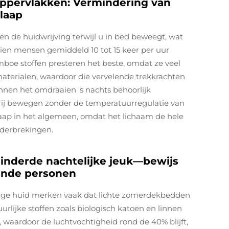
oppervlakken: Vermindering van
laap
n de huidwrijving terwijl u in bed beweegt, wat
ezien mensen gemiddeld 10 tot 15 keer per uur
boe stoffen presteren het beste, omdat ze veel
materialen, waardoor die vervelende trekkrachten
en het omdraaien 's nachts behoorlijk
rij bewegen zonder de temperatuurregulatie van
laap in het algemeen, omdat het lichaam de hele
nderbrekingen.
inderde nachtelijke jeuk—bewijs
pende personen
elige huid merken vaak dat lichte zomerdekbedden
rlijke stoffen zoals biologisch katoen en linnen
 waardoor de luchtvochtigheid rond de 40% blijft,