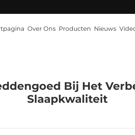
]
rtpagina
Over Ons
Producten
Nieuws
Vide
eddengoed Bij Het Verb
Slaapkwaliteit