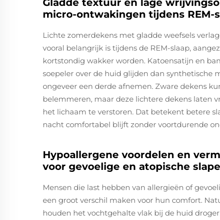
Gladde textuur en lage wrijvings
micro-ontwakingen tijdens REM-s
Lichte zomerdekens met gladde weefsels verlage
vooral belangrijk is tijdens de REM-slaap, aang
kortstondig wakker worden. Katoensatijn en bam
soepeler over de huid glijden dan synthetische 
ongeveer een derde afnemen. Zware dekens kunn
belemmeren, maar deze lichtere dekens laten v
het lichaam te verstoren. Dat betekent betere s
nacht comfortabel blijft zonder voortdurende o
Hypoallergene voordelen en verm
voor gevoelige en atopische sla
Mensen die last hebben van allergieën of gevo
een groot verschil maken voor hun comfort. Natuu
houden het vochtgehalte vlak bij de huid droger,