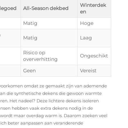
Winterdek
degoed
All-Season dekbed
en
Matig
Hoge
n
Matig
Laag
Risico op
Ongeschikt
oververhitting
Geen
Vereist
g voorkomen omdat ze gemaakt zijn van ademende
n van die synthetische dekens die gewoon warmte
ren. Het nadeel? Deze lichtere dekens isoleren
nsen hebben vaak extra dekens nodig in de
 wordt maar overdag warm is. Daarom zoeken veel
 zich beter aanpassen aan veranderende