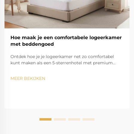
Hoe maak je een comfortabele logeerkamer
met beddengoed
Ontdek hoe je je logeerkamer net zo comfortabel
kunt maken als een 5-sterrenhotel met premium
beddengoed, gecertificeerde materialen en slimme
laagtechnieken. Leer de geheimen kennen die top-
MEER BEKIJKEN
hotels gebruiken voor maximaal comfort en
tevredenheid van logés.