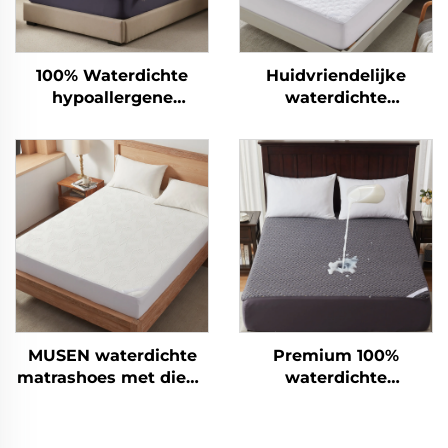
100% Waterdichte
Huidvriendelijke
hypoallergene
waterdichte
matrasbescherming
matrasbescherming,
met diepe pockets 6-
ademende zachte vul
15 inch, ademende
matras onderlegsel,
matrasbescherming
6''-18'' diepe pocket
voor hotel en thuis
matras hoek
(navyblauw)
bescherming wasbaar
(wit)
MUSEN waterdichte
Premium 100%
matrashoes met diepe
waterdichte
zakken tot 46 cm,
matrashoes,
zachte ademende en
ademende
geruisloze
matrasbekleding voor