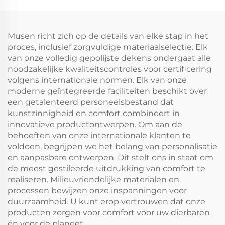
matrasbeschermer,
queensize bed, 3D
queensize
luchtweefsel
matrasbekleding voor
matrasbeschermer,
Musen richt zich op de details van elke stap in het
thuis, slaapkamer,
diepe zakken 15-46 cm
proces, inclusief zorgvuldige materiaalselectie. Elk
hotel – wit
voor slaapkamer, hotel
van onze volledig gepolijste dekens ondergaat alle
noodzakelijke kwaliteitscontroles voor certificering
volgens internationale normen. Elk van onze
moderne geïntegreerde faciliteiten beschikt over
een getalenteerd personeelsbestand dat
kunstzinnigheid en comfort combineert in
innovatieve productontwerpen. Om aan de
behoeften van onze internationale klanten te
voldoen, begrijpen we het belang van personalisatie
en aanpasbare ontwerpen. Dit stelt ons in staat om
de meest gestileerde uitdrukking van comfort te
realiseren. Milieuvriendelijke materialen en
processen bewijzen onze inspanningen voor
duurzaamheid. U kunt erop vertrouwen dat onze
producten zorgen voor comfort voor uw dierbaren
én voor de planeet.