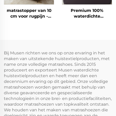
matrastopper van 10
Premium 100%
cm voor rugpijn -
waterdichte
Dubbele laag met
matrashoes,
gemiddelde
ademende
ondersteuning (5 cm
matrasbekleding voor
gel-traagschuim + 5
queensize bed, 3D
cm verkoelende,
luchtweefsel
zachte kussenvulling),
matrasbeschermer,
Bij Musen richten we ons op onze ervaring in het
ademend en
diepe hoeken 15-46 cm
maken van uitstekende huistextielproducten, met
drukverlagend
voor slaapkamer, hotel
name onze volledige matrashoes. Sinds 2015
(koolstofgrijs)
produceert en exporteert Musen waterdichte
huistextielproducten en heeft meer dan een
decennium ervaring op dit gebied. Onze volledige
matrashoezen worden gemaakt met behulp van
diverse geavanceerde en gespecialiseerde
technologieën in onze brei- en productiefaciliteiten,
waardoor matrashoezen van topkwaliteit ontstaan.
We houden van het maken van matrashoezen die
doelgericht zijn en waarde toevoegen aan de