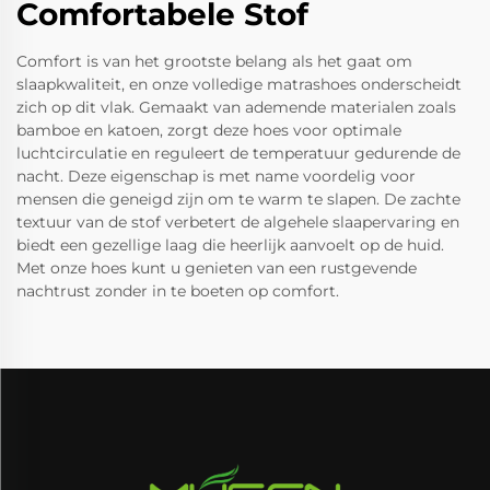
Comfortabele Stof
Comfort is van het grootste belang als het gaat om
slaapkwaliteit, en onze volledige matrashoes onderscheidt
zich op dit vlak. Gemaakt van ademende materialen zoals
bamboe en katoen, zorgt deze hoes voor optimale
luchtcirculatie en reguleert de temperatuur gedurende de
nacht. Deze eigenschap is met name voordelig voor
mensen die geneigd zijn om te warm te slapen. De zachte
textuur van de stof verbetert de algehele slaapervaring en
biedt een gezellige laag die heerlijk aanvoelt op de huid.
Met onze hoes kunt u genieten van een rustgevende
nachtrust zonder in te boeten op comfort.