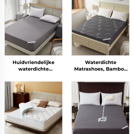
Huidvriendelijke
Waterdichte
waterdichte
Matrashoes, Bamboe
matrasbescherming,
Matrashoes Aangepast
ademende zachte vul
6"-15" Diepe Zakken,
matras onderlegsel,
3D Luchtweefsel
6''-18'' diepe pocket
Matrasbeschermer
matras hoek
Geluidsarm Wasbaar
bescherming wasbaar
voor Slaapkamer,
(grijs)
Hotel (Grijs)