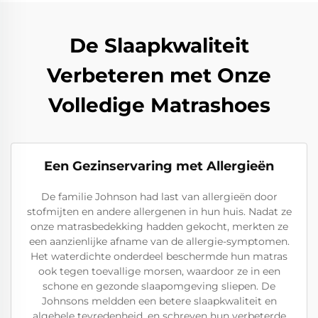
De Slaapkwaliteit
Verbeteren met Onze
Volledige Matrashoes
Een Gezinservaring met Allergieën
De familie Johnson had last van allergieën door
stofmijten en andere allergenen in hun huis. Nadat ze
onze matrasbedekking hadden gekocht, merkten ze
een aanzienlijke afname van de allergie-symptomen.
Het waterdichte onderdeel beschermde hun matras
ook tegen toevallige morsen, waardoor ze in een
schone en gezonde slaapomgeving sliepen. De
Johnsons meldden een betere slaapkwaliteit en
algehele tevredenheid, en schreven hun verbeterde