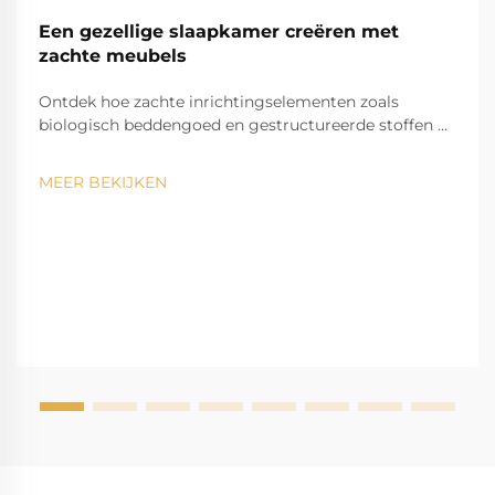
Een gezellige slaapkamer creëren met
zachte meubels
Ontdek hoe zachte inrichtingselementen zoals
biologisch beddengoed en gestructureerde stoffen de
slaapkwaliteit en emotionele welzijn verbeteren.
Creëer vandaag nog een kalme, gezellige slaapkamer-
MEER BEKIJKEN
oase.