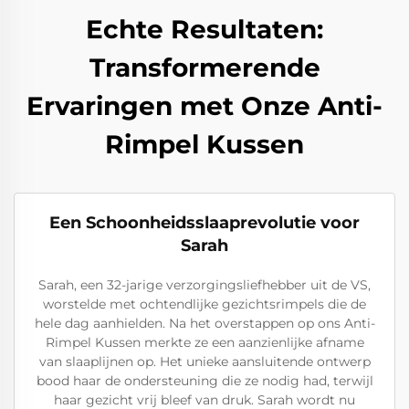
Echte Resultaten:
Transformerende
Ervaringen met Onze Anti-
Rimpel Kussen
Een Schoonheidsslaaprevolutie voor
Sarah
Sarah, een 32-jarige verzorgingsliefhebber uit de VS,
worstelde met ochtendlijke gezichtsrimpels die de
hele dag aanhielden. Na het overstappen op ons Anti-
Rimpel Kussen merkte ze een aanzienlijke afname
van slaaplijnen op. Het unieke aansluitende ontwerp
bood haar de ondersteuning die ze nodig had, terwijl
haar gezicht vrij bleef van druk. Sarah wordt nu