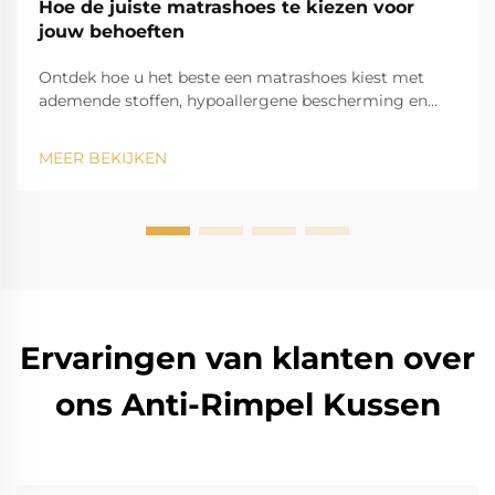
Hoe de juiste matrashoes te kiezen voor
jouw behoeften
Ontdek hoe u het beste een matrashoes kiest met
ademende stoffen, hypoallergene bescherming en
geavanceerde koeltechnologie. Zorg voor een
perfecte pasvorm en duurzaamheid voor kingsize
MEER BEKIJKEN
bedden. Download uw gids nu.
Ervaringen van klanten over
ons Anti-Rimpel Kussen