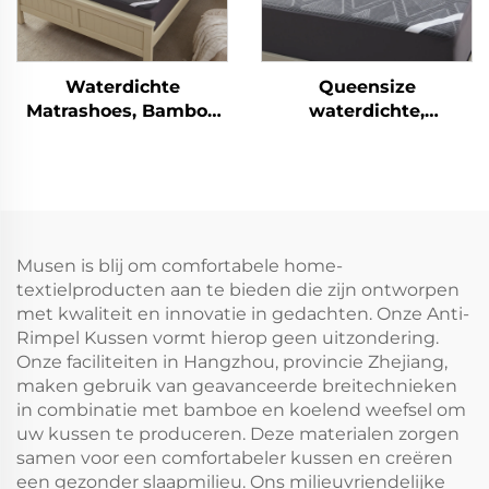
Waterdichte
Queensize
Matrashoes, Bamboe
waterdichte,
Matrashoes Aangepast
ademende matrashoes
6"-15" Diepe Zakken,
- hypoallergene,
3D Luchtweefsel
geruisloze hoeslaken
Matrasbeschermer
met diepe zakken van
Geluidsarm Wasbaar
15-46 cm voor thuis,
voor Slaapkamer,
slaapkamer, hotel
Musen is blij om comfortabele home-
Hotel (Grijs)
(grijs)
textielproducten aan te bieden die zijn ontworpen
met kwaliteit en innovatie in gedachten. Onze Anti-
Rimpel Kussen vormt hierop geen uitzondering.
Onze faciliteiten in Hangzhou, provincie Zhejiang,
maken gebruik van geavanceerde breitechnieken
in combinatie met bamboe en koelend weefsel om
uw kussen te produceren. Deze materialen zorgen
samen voor een comfortabeler kussen en creëren
een gezonder slaapmilieu. Ons milieuvriendelijke