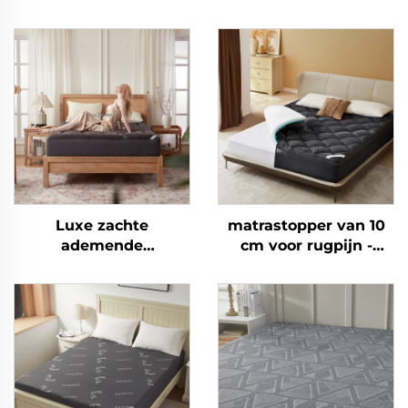
Luxe zachte
matrastopper van 10
ademende
cm voor rugpijn -
matrastopper met
Dubbele laag met
diepe pockets,
gemiddelde
matrasbescherming
ondersteuning (5 cm
voor rugpijn, koelend
gel-traagschuim + 5
met bamboe-quilt
cm verkoelende,
(grijs)
zachte kussenvulling),
ademend en
drukverlagend (grijs)