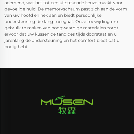
ademend, wat het tot een uitstekende keuze maakt voor
gevoelige huid. De memoryschaum past zich aan de vorm
van uw hoofd en nek aan en biedt persoonlijke
ondersteuning die lang meegaat. Onze toewijding om
gebruik te maken van hoogwaardige materialen zorgt
ervoor dat uw kussen de tand des tijds doorstaat en u
jarenlang de ondersteuning en het comfort biedt dat u
nodig hebt.