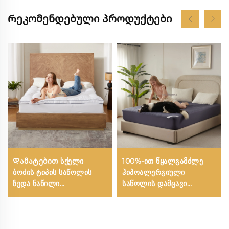
Რეკომენდებული პროდუქტები
Დამატებით სქელი
100%-ით წყალგამძლე
ბოძის ტიპის საწოლის
ჰიპოალერგიული
ზედა ნაწილი
საწოლის დამცავი
სასტუმროსთვის
სიღრმის ჯიბეებით 6-15
გასაუბნებადი მარტივი
ინჩი, გასადივარი
საწოლის ნაწილი 15
საწოლის დამცავი
ინჩამდე გაჭიმვადი ღრმა
სასტუმროს და