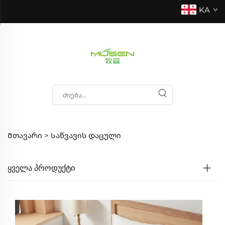
KA
Მთავარი >
Საწვავის დაცული
ᲧᲕᲔᲚᲐ ᲞᲠᲝᲓᲣᲥᲢᲘ