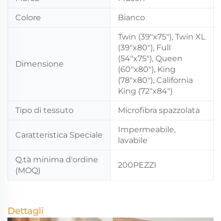
Colore
Bianco
Twin (39"x75"), Twin XL
(39"x80"), Full
(54"x75"), Queen
Dimensione
(60"x80"), King
(78"x80"), California
King (72"x84")
Tipo di tessuto
Microfibra spazzolata
Impermeabile,
Caratteristica Speciale
lavabile
Q.tà minima d'ordine
200PEZZI
(MOQ)
Dettagli