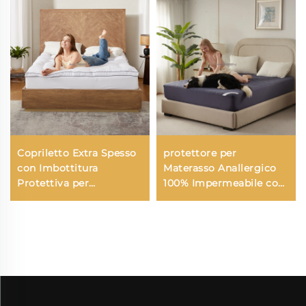
Copriletto Extra Spesso
protettore per
con Imbottitura
Materasso Anallergico
Protettiva per
100% Impermeabile con
Materasso Hotel
Tasche Profonde 6-15
Traspirante Morbido e
Pollici, Materasso
Vellutato con Tasche
Traspirante per Hotel e
Fino a 15 Pollici
Casa(Blu Navy)