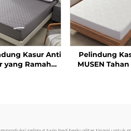
ndung Kasur Anti
Pelindung Ka
ir yang Ramah
MUSEN Tahan 
lit, Alas Kasur
dengan Kant
mbut Bernapas,
Dalam hingga 18 
enutup Kasur
Alas Tempat Ti
antong Dalam
Lembut Berna
6''-18'' Dapat
dan Tanpa Sua
uci(Warna Abu-
Pelapis Kasur 
roduksi selimut twin bed berkualitas tinggi untuk