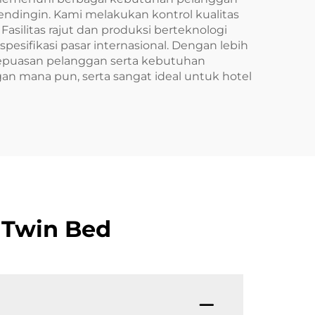
Kamar
Kamar Tidur, Hotel
ndingin. Kami melakukan kontrol kualitas
utih
silitas rajut dan produksi berteknologi
ifikasi pasar internasional. Dengan lebih
a kepuasan pelanggan serta kebutuhan
n mana pun, serta sangat ideal untuk hotel
 Twin Bed