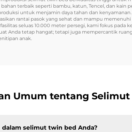
abu)
untuk Rumah, 
han terbaik seperti bambu, katun, Tencel, dan kain pe
Tidur, Hotel – P
produksi untuk menjamin daya tahan dan kenyamanan. Fa
kan rantai pasok yang sehat dan mampu memenuhi spes
i fasilitas seluas 10.000 meter persegi, kami fokus pad
t Anda tetap hangat; tetapi juga mempercantik ruanga
nitipan anak.
an Umum tentang Selimut
 dalam selimut twin bed Anda?