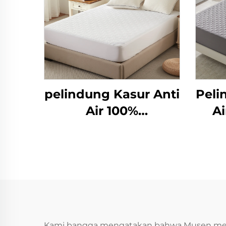
pelindung Kasur Anti
Peli
Air 100%
A
Hypoallergenic
Ku
dengan Saku Dalam
Le
6-15 Inci, Alas Kasur
P
Bernapas untuk
K
Hotel Rumah(White)
Dic
Kami bangga mengatakan bahwa Musen memp