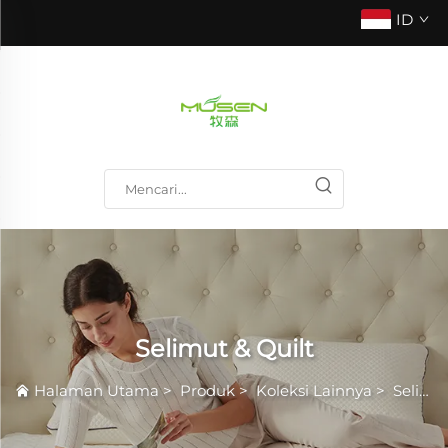
ID
Selimut & Quilt
Halaman Utama
>
Produk
>
Koleksi Lainnya
>
Selimut & Quilt