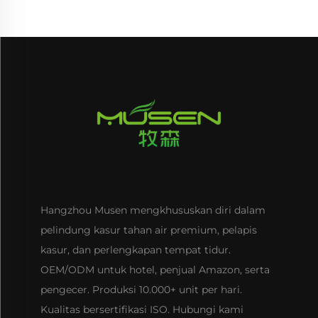
Hangzhou Musen mengkhususkan diri dalam
pelindung kasur tahan air premium, pelapis
kasur, dan perlengkapan tempat tidur.
OEM/ODM untuk hotel, penjual Amazon, serta
pengecer. Produksi 10.000+ unit per hari.
Kualitas bersertifikasi ISO. Hubungi kami