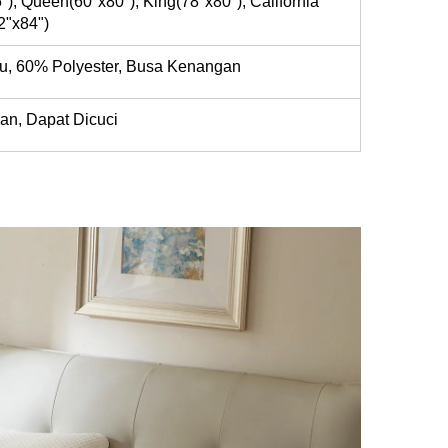
"), Queen(60"x80"), King(78"x80"), California
2"x84")
u, 60% Polyester, Busa Kenangan
n, Dapat Dicuci