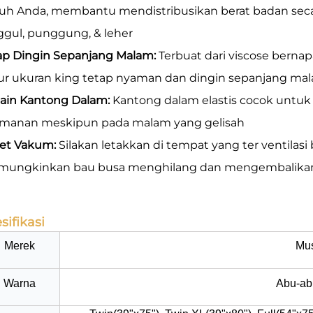
uh Anda, membantu mendistribusikan berat badan seca
ggul, punggung, & leher
ap Dingin Sepanjang Malam:
Terbuat dari viscose bernap
ur ukuran king tetap nyaman dan dingin sepanjang ma
ain Kantong Dalam:
Kantong dalam elastis cocok untuk
manan meskipun pada malam yang gelisah
et Vakum:
Silakan letakkan di tempat yang ter ventilas
ungkinkan bau busa menghilang dan mengembalikan
sifikasi
Merek
Mu
Warna
Abu-abu