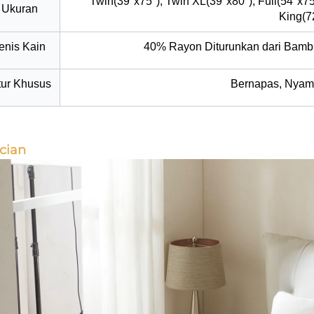
Twin(39"x75"), Twin XL(39"x80"), Full(54"x75
Ukuran
King(7
enis Kain
40% Rayon Diturunkan dari Bamb
tur Khusus
Bernapas, Nyama
cian