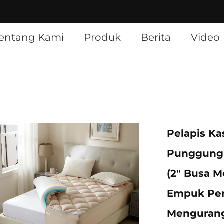
]
entang Kami
Produk
Berita
Video
Pelapis Ka
Punggung 
(2" Busa M
Empuk Pen
Mengurang