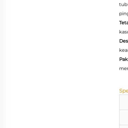
tub
pin
Tet
kas
Des
kea
Pak
mem
Spe