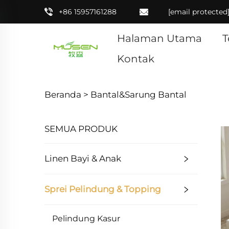
+86 15957161288
[email protected
Halaman Utama
T
Kontak
Beranda >
Bantal&Sarung Bantal
SEMUA PRODUK
Linen Bayi & Anak
Sprei Pelindung & Topping
Pelindung Kasur