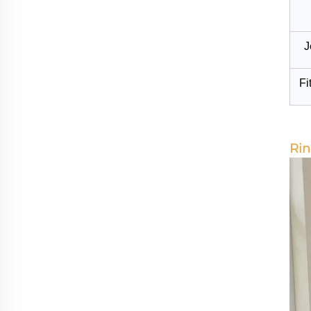
J
Fi
Rin