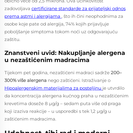
obično veće od 2,5 mikrona. Ova učinkovitost
zadovoljava
certificirane standarde za prijateljski odnos
prema astmi i alergijama
, što ih čini neophodnima za
osobe koje pate od alergija, 74% kojih prijavljuje
poboljšanje simptoma tokom noći uz odgovarajuću
zaštitu.
Znanstveni uvid: Nakupljanje alergena
u nezaštićenim madracima
Tijekom pet godina, nezaštićeni madraci sadrže
200–
300% više alergena
nego zaštićeni. Istraživanje o
Hipoalergenskim materijalima za posteljinu
je utvrdilo
da koncentracija alergena kućnog praha u nezaštićenim
krevetima doseže 8 μg/g – sedam puta više od praga
koji izaziva reakcije – u usporedbi s tek 1,2 μg/g u
zaštićenim madracima.