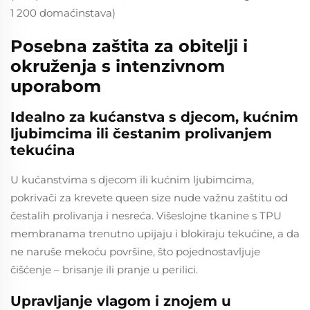
1 200 domaćinstava)
Posebna zaštita za obitelji i
okruženja s intenzivnom
uporabom
Idealno za kućanstva s djecom, kućnim
ljubimcima ili čestanim prolivanjem
tekućina
U kućanstvima s djecom ili kućnim ljubimcima,
pokrivači za krevete queen size nude važnu zaštitu od
čestalih prolivanja i nesreća. Višeslojne tkanine s TPU
membranama trenutno upijaju i blokiraju tekućine, a da
ne naruše mekoću površine, što pojednostavljuje
čišćenje – brisanje ili pranje u perilici.
Upravljanje vlagom i znojem u