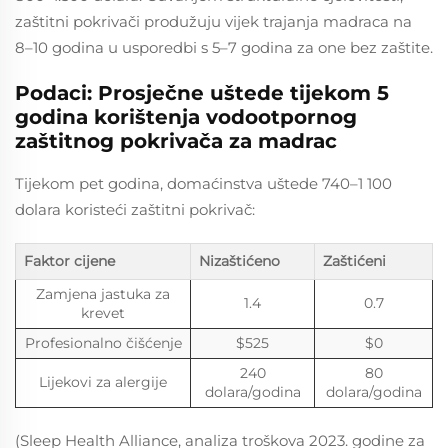
zaštitni pokrivači produžuju vijek trajanja madraca na
8–10 godina u usporedbi s 5–7 godina za one bez zaštite.
Podaci: Prosječne uštede tijekom 5
godina korištenja vodootpornog
zaštitnog pokrivača za madrac
Tijekom pet godina, domaćinstva uštede 740–1 100
dolara koristeći zaštitni pokrivač:
Faktor cijene
Nizaštićeno
Zaštićeni
Zamjena jastuka za
1.4
0.7
krevet
Profesionalno čišćenje
$525
$0
240
80
Lijekovi za alergije
dolara/godina
dolara/godina
(Sleep Health Alliance, analiza troškova 2023. godine za