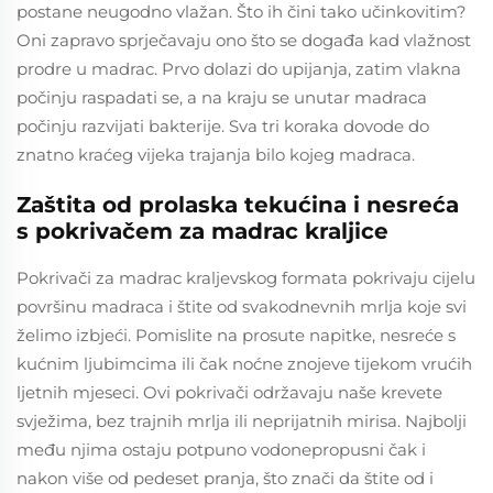
postane neugodno vlažan. Što ih čini tako učinkovitim?
Oni zapravo sprječavaju ono što se događa kad vlažnost
prodre u madrac. Prvo dolazi do upijanja, zatim vlakna
počinju raspadati se, a na kraju se unutar madraca
počinju razvijati bakterije. Sva tri koraka dovode do
znatno kraćeg vijeka trajanja bilo kojeg madraca.
Zaštita od prolaska tekućina i nesreća
s pokrivačem za madrac kraljice
Pokrivači za madrac kraljevskog formata pokrivaju cijelu
površinu madraca i štite od svakodnevnih mrlja koje svi
želimo izbjeći. Pomislite na prosute napitke, nesreće s
kućnim ljubimcima ili čak noćne znojeve tijekom vrućih
ljetnih mjeseci. Ovi pokrivači održavaju naše krevete
svježima, bez trajnih mrlja ili neprijatnih mirisa. Najbolji
među njima ostaju potpuno vodonepropusni čak i
nakon više od pedeset pranja, što znači da štite od i