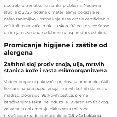
upotrebi u trenutku nastanka problema. Nedavna
studija iz 2025. godine o materijalima pokazala je i
nešto zanimljivo – osobe koje su se držale certificiranih
zaštitnih pokrivača imale su skoro 90 posto veće šanse
da im jamstvo bude odobreno u usporedbi s ostalima.
Promicanje higijene i zaštite od
alergena
Zaštitni sloj protiv znoja, ulja, mrtvih
stanica kože i rasta mikroorganizama
Vodonepropusni pokrivači sprječavaju prodor bioloških
kontaminanata poput znoja i mrtvih kožnih stanica u
madrac, blokirajući 98% ovih čestica, prema
istraživanjima tekstilne industrije. Stvaranjem fizičkog
zatvaranja oni ometaju ciklus rasta mikroba –
nezaštićeni madraci akumuliraju
2,5' više bakterija