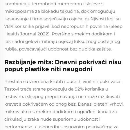
kombiniraju termobond membranu i slojeve s
mikroporama za blokadu tekućina, dok omogućuju
isparavanje i time sprječavaju osjećaj gušljivosti koji su
78% korisnika prijavili kod nepropusnih površina (Sleep
Health Journal 2022). Površine s mekim dodirkom i
rashladni gelovi imitiraju osjećaj luksuznog posteljnog
rublja, povećavajući udobnost bez gubitka zaštite.
Razbijanje mita: Dnevni pokrivači nisu
poput plastike niti neugodni
Prestala su vremena krutih i bučnih vinilnih pokrivača.
Testovi treće strane pokazuju da 92% korisnika u
testovima slijepog prepoznavanja ne može razlikovati
krevet s pokrivačem od onog bez. Danas, pleteni vrhovi,
mikrovlakna s mekim dodirkom i ugrađeni kanali za
cirkulaciju zraka nude superiornu udobnost i
performanse u usporedbi s osnovnim pokrivačima za