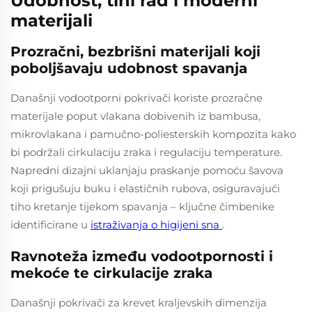
Udobnost, tihi rad i moderni
materijali
Prozračni, bezbrišni materijali koji
poboljšavaju udobnost spavanja
Današnji vodootporni pokrivači koriste prozračne
materijale poput vlakana dobivenih iz bambusa,
mikrovlakana i pamučno-poliesterskih kompozita kako
bi podržali cirkulaciju zraka i regulaciju temperature.
Napredni dizajni uklanjaju praskanje pomoću šavova
koji prigušuju buku i elastičnih rubova, osiguravajući
tiho kretanje tijekom spavanja – ključne čimbenike
identificirane u
istraživanja o higijeni sna
.
Ravnoteža između vodootpornosti i
mekoće te cirkulacije zraka
Današnji pokrivači za krevet kraljevskih dimenzija