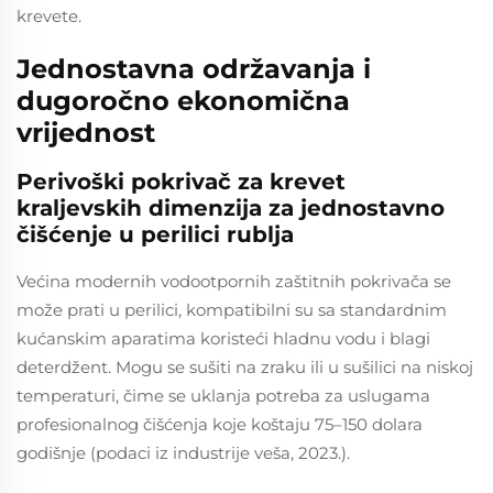
krevete.
Jednostavna održavanja i
dugoročno ekonomična
vrijednost
Perivoški pokrivač za krevet
kraljevskih dimenzija za jednostavno
čišćenje u perilici rublja
Većina modernih vodootpornih zaštitnih pokrivača se
može prati u perilici, kompatibilni su sa standardnim
kućanskim aparatima koristeći hladnu vodu i blagi
deterdžent. Mogu se sušiti na zraku ili u sušilici na niskoj
temperaturi, čime se uklanja potreba za uslugama
profesionalnog čišćenja koje koštaju 75–150 dolara
godišnje (podaci iz industrije veša, 2023.).