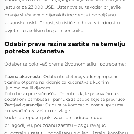
jastuka za 23 000 USD. Ustanove su također prijavile
manje slučajeve higijenskih incidenta i poboljšanu
zakonsku usklađenost, što ističe njihovu vrijednost u
uvjetima s velikim brojem korisnika.
Odabir prave razine zaštite na temelju
potreba kućanstva
Odaberite pokrivač prema životnom stilu i potrebama:
Razina aktivnosti
: Odaberite pletene, vodonepropusne
tkanine otporne na kidanje za kućanstva s kućnim
ljubimcima ili djecom
Potrebe za prozračnošću
: Prioritet dajte pokrivačima s
dodatkom bambusa ili pamuka za osobe koje se prevruće
Zahtjevi garancije
: Osigurajte kompatibilnost s uputama
proizvođača za zaštitu od vlage
Vodonepropusni pokrivači za madrace nude
prilagodljivu, pouzdanu zaštitu – osiguravajući
dugotrajnu zaštitu, poboljšanu higijenu i trajni komfor u