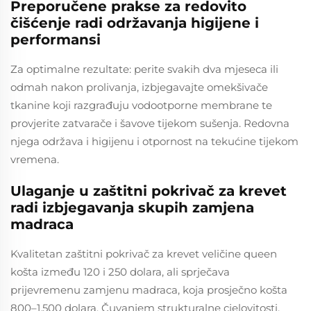
Preporučene prakse za redovito
čišćenje radi održavanja higijene i
performansi
Za optimalne rezultate: perite svakih dva mjeseca ili
odmah nakon prolivanja, izbjegavajte omekšivače
tkanine koji razgrađuju vodootporne membrane te
provjerite zatvarače i šavove tijekom sušenja. Redovna
njega održava i higijenu i otpornost na tekućine tijekom
vremena.
Ulaganje u zaštitni pokrivač za krevet
radi izbjegavanja skupih zamjena
madraca
Kvalitetan zaštitni pokrivač za krevet veličine queen
košta između 120 i 250 dolara, ali sprječava
prijevremenu zamjenu madraca, koja prosječno košta
800–1.500 dolara. Čuvanjem strukturalne cjelovitosti,