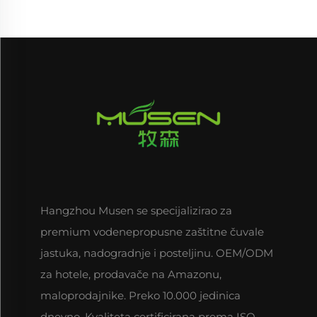
Hangzhou Musen se specijalizirao za
premium vodenepropusne zaštitne čuvale
jastuka, nadogradnje i posteljinu. OEM/ODM
za hotele, prodavače na Amazonu,
maloprodajnike. Preko 10.000 jedinica
dnevno. Kvaliteta certificirana prema ISO