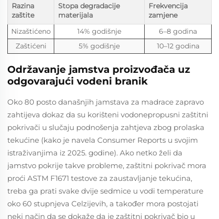
Razina
Stopa degradacije
Frekvencija
zaštite
materijala
zamjene
Nizaštićeno
14% godišnje
6–8 godina
Zaštićeni
5% godišnje
10–12 godina
Održavanje jamstva proizvođača uz
odgovarajući vodeni branik
Oko 80 posto današnjih jamstava za madrace zapravo
zahtijeva dokaz da su korišteni vodonepropusni zaštitni
pokrivači u slučaju podnošenja zahtjeva zbog prolaska
tekućine (kako je navela Consumer Reports u svojim
istraživanjima iz 2025. godine). Ako netko želi da
jamstvo pokrije takve probleme, zaštitni pokrivač mora
proći ASTM F1671 testove za zaustavljanje tekućina,
treba ga prati svake dvije sedmice u vodi temperature
oko 60 stupnjeva Celzijevih, a također mora postojati
neki način da se dokaže da je zaštitni pokrivač bio u