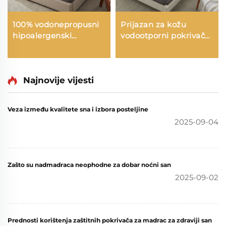
100% vodonepropusni
Prijazan za kožu
hipoalergenski
vodootporni pokrivač
pokrivač za madrac s
za madrac, disajni
dubokim džepovima 6-
meki punjeni pokrivač
15 inča, disajni pokrivač
za madrac, 6''-18''
za madrac za hotel i
Najnovije vijesti
duboki džep za
kuću (siva)
pokrivač za madrac
(siva)
Veza između kvalitete sna i izbora posteljine
2025-09-04
Zašto su nadmadraca neophodne za dobar noćni san
2025-09-02
Prednosti korištenja zaštitnih pokrivača za madrac za zdraviji san