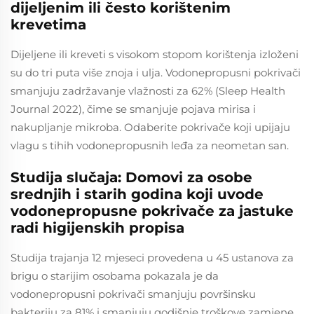
dijeljenim ili često korištenim
krevetima
Dijeljene ili kreveti s visokom stopom korištenja izloženi
su do tri puta više znoja i ulja. Vodonepropusni pokrivači
smanjuju zadržavanje vlažnosti za 62% (Sleep Health
Journal 2022), čime se smanjuje pojava mirisa i
nakupljanje mikroba. Odaberite pokrivače koji upijaju
vlagu s tihih vodonepropusnih leđa za neometan san.
Studija slučaja: Domovi za osobe
srednjih i starih godina koji uvode
vodonepropusne pokrivače za jastuke
radi higijenskih propisa
Studija trajanja 12 mjeseci provedena u 45 ustanova za
brigu o starijim osobama pokazala je da
vodonepropusni pokrivači smanjuju površinsku
bakteriju za 81% i smanjuju godišnje troškove zamjene