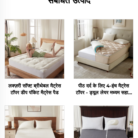
संबंधित उत्पाद
लक्ज़री सॉफ्ट ब्रीथेबल मैट्रेस
पीठ दर्द के लिए 4-इंच मैट्रेस
टॉपर डीप पॉकेट मैट्रेस पैड
टॉपर - ड्यूल लेयर मध्यम सहारा
(2" जेल मेमोरी फोम + 2" कूलिंग
फ्लफ़ी पिलो टॉप पैड), सांस लेने
वाला और दबाव राहत (बेज)