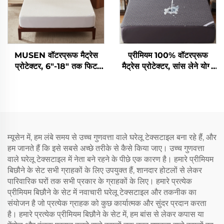
MUSEN वॉटरप्रूफ मैट्रेस
प्रीमियम 100% वॉटरप्रूफ
प्रोटेक्टर, 6"-18" तक फिट
मैट्रेस प्रोटेक्टर, सांस लेने योग्य
बैठने वाला सांस लेने योग्य
क्वीन साइज़ बिछौने के लिए मैट्रेस
नॉइसलेस मैट्रेस कवर, नरम सांस
कवर, 3D एयर फैब्रिक बिछौना
लेने योग्य मैट्रेस पैड मशीन से धोने
कवर, 6"-18" गहरे पॉकेट वाले,
योग्य
बेडरूम, होटल के लिए (कार्बन ग्रे)
म्यूसेन में, हम लंबे समय से उच्च गुणवत्ता वाले घरेलू टेक्सटाइल बना रहे हैं, और
हम जानते हैं कि इसे सबसे अच्छे तरीके से कैसे किया जाए। उच्च गुणवत्ता
वाले घरेलू टेक्सटाइल में नेता बने रहने के पीछे एक कारण है। हमारे प्रीमियम
बिछौने के सेट सभी ग्राहकों के लिए उपयुक्त हैं, शानदार होटलों से लेकर
पारिवारिक घरों तक सभी प्रकार के ग्राहकों के लिए। हमारे प्रत्येक
प्रीमियम बिछौने के सेट में नवाचारी घरेलू टेक्सटाइल और तकनीक का
संयोजन है जो प्रत्येक ग्राहक को कुछ कार्यात्मक और सुंदर प्रदान करता
है। हमारे प्रत्येक प्रीमियम बिछौने के सेट में, हम बांस से लेकर कपास या