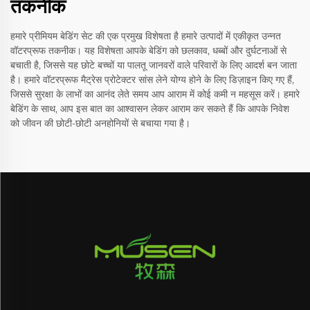
तकनीक
हमारे प्रीमियम बेडिंग सेट की एक प्रमुख विशेषता है हमारे उत्पादों में एकीकृत उन्नत
वॉटरप्रूफ तकनीक। यह विशेषता आपके बेडिंग को छलकाव, धब्बों और दुर्घटनाओं से
बचाती है, जिससे यह छोटे बच्चों या पालतू जानवरों वाले परिवारों के लिए आदर्श बन जाता
है। हमारे वॉटरप्रूफ मैट्रेस प्रोटेक्टर सांस लेने योग्य होने के लिए डिज़ाइन किए गए हैं,
जिससे सुरक्षा के लाभों का आनंद लेते समय आप आराम में कोई कमी न महसूस करें। हमारे
बेडिंग के साथ, आप इस बात का आश्वासन लेकर आराम कर सकते हैं कि आपके निवेश
को जीवन की छोटी-छोटी अनहोनियों से बचाया गया है।