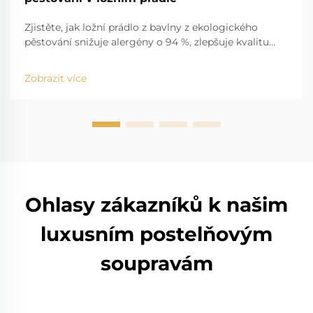
Zjistěte, jak ložní prádlo z bavlny z ekologického
pěstování snižuje alergény o 94 %, zlepšuje kvalitu
spánku a šetří až 91 % vody. Zjistěte, proč je vhodnější
pro citlivou kůži a lepší pro planetu. Seznamte se s
Zobrazit více
fakty.
Ohlasy zákazníků k našim
luxusním postelňovým
soupravám