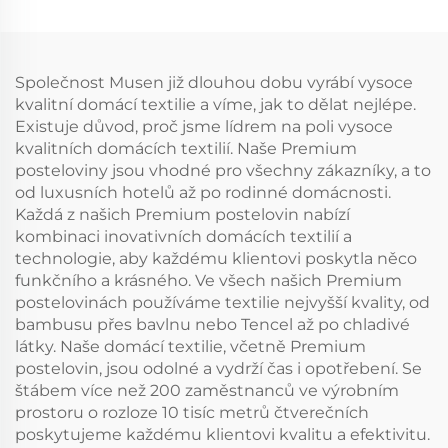
výšce 6"-18", měkký
matrac velikosti
dýchací potah pro
queen, 3D vzduchová
matrac vhodný do
tkanina, hluboké
pračky
kapsy 6"-18" pro
Společnost Musen již dlouhou dobu vyrábí vysoce
ložnici, hotel (uhel
kvalitní domácí textilie a víme, jak to dělat nejlépe.
šedá)
Existuje důvod, proč jsme lídrem na poli vysoce
kvalitních domácích textilií. Naše Premium
posteloviny jsou vhodné pro všechny zákazníky, a to
od luxusních hotelů až po rodinné domácnosti.
Každá z našich Premium postelovin nabízí
kombinaci inovativních domácích textilií a
technologie, aby každému klientovi poskytla něco
funkčního a krásného. Ve všech našich Premium
postelovinách používáme textilie nejvyšší kvality, od
bambusu přes bavlnu nebo Tencel až po chladivé
látky. Naše domácí textilie, včetně Premium
postelovin, jsou odolné a vydrží čas i opotřebení. Se
štábem více než 200 zaměstnanců ve výrobním
prostoru o rozloze 10 tisíc metrů čtverečních
poskytujeme každému klientovi kvalitu a efektivitu.