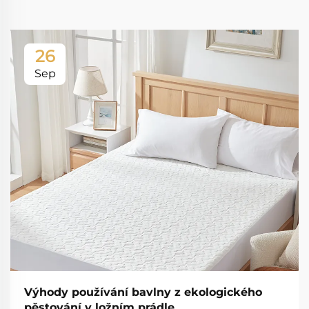
26
Sep
Výhody používání bavlny z ekologického
pěstování v ložním prádle