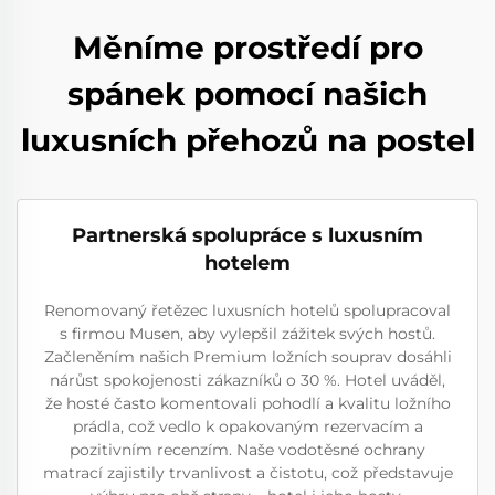
Měníme prostředí pro
spánek pomocí našich
luxusních přehozů na postel
Partnerská spolupráce s luxusním
hotelem
Renomovaný řetězec luxusních hotelů spolupracoval
s firmou Musen, aby vylepšil zážitek svých hostů.
Začleněním našich Premium ložních souprav dosáhli
nárůst spokojenosti zákazníků o 30 %. Hotel uváděl,
že hosté často komentovali pohodlí a kvalitu ložního
prádla, což vedlo k opakovaným rezervacím a
pozitivním recenzím. Naše vodotěsné ochrany
matrací zajistily trvanlivost a čistotu, což představuje