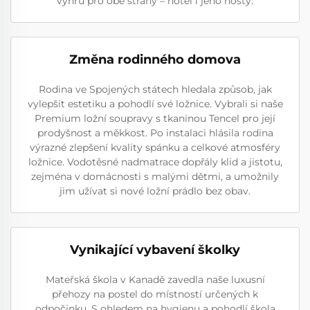
výhru pro obě strany – hotel i jeho hosty.
Změna rodinného domova
Rodina ve Spojených státech hledala způsob, jak
vylepšit estetiku a pohodlí své ložnice. Vybrali si naše
Premium ložní soupravy s tkaninou Tencel pro její
prodyšnost a měkkost. Po instalaci hlásila rodina
výrazné zlepšení kvality spánku a celkové atmosféry
ložnice. Vodotěsné nadmatrace dopřály klid a jistotu,
zejména v domácnosti s malými dětmi, a umožnily
jim užívat si nové ložní prádlo bez obav.
Vynikající vybavení školky
Mateřská škola v Kanadě zavedla naše luxusní
přehozy na postel do místností určených k
odpočinku. S ohledem na hygienu a pohodlí škola