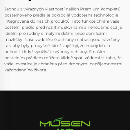
Jednou z výrazných vlastností našich Premium kompletů
postelňového prádla je pokročilá vodotěsná technologie
integrovaná do našich produktů. Tato funkce chrání vaše
postelní prádlo před rozlitím, skvrnami a nehodami, což je
ideální pro rodiny s malými dětmi nebo domácími
mazlíčky. Naše vodotěsné ochrany matrací jsou navrženy
tak, aby byly prodyšné, čímž zajišťují, že nepřijdete o
pohodlí, i když využíváte výhody ochrany. S naším
postelním prádlem můžete klidně spát, vědomi si toho, že
vaše investice je chráněna před drobnými nepříjemnostmi
každodenního života.