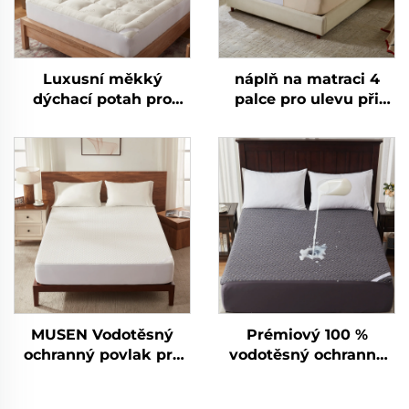
Luxusní měkký
náplň na matraci 4
dýchací potah pro
palce pro ulevu při
matraci, silně
bolestech zad -
vyztužený potah pro
Dvouvrstvá střední
matraci
podpora (2" gelová
paměťová pěna + 2"
chladivý měkký
povrchový polštář),
dýchací a tlakem
ulehčující (bílé béžové)
MUSEN Vodotěsný
Prémiový 100 %
ochranný povlak pro
vodotěsný ochranný
matrac, dýchací tichý
povlak pro matrac,
povlak na matrac o
dýchací povlak na