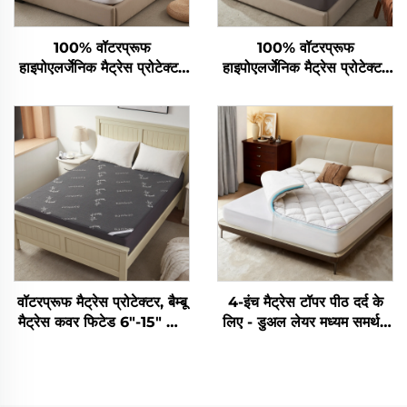
100% वॉटरप्रूफ
100% वॉटरप्रूफ
हाइपोएलर्जेनिक मैट्रेस प्रोटेक्टर
हाइपोएलर्जेनिक मैट्रेस प्रोटेक्टर
डीप पॉकेट्स के साथ 6-15 इंच,
डीप पॉकेट्स के साथ 6-15 इंच,
होटल घर के लिए ब्रेथेबल मैट्रेस
होटल घर के लिए ब्रेथेबल मैट्रेस
पैड (सफेद)
पैड (ग्रे)
वॉटरप्रूफ मैट्रेस प्रोटेक्टर, बैम्बू
4-इंच मैट्रेस टॉपर पीठ दर्द के
मैट्रेस कवर फिटेड 6"-15" डीप
लिए - डुअल लेयर मध्यम समर्थन
पॉकेट, 3D एयर फैब्रिक मैट्रेस
(2" जेल मेमोरी फोम + 2"
पैड नॉइसलेस वाशेबल बेडरूम,
शीतलन फ़फ़ली पिलो टॉप पैड),
होटल के लिए (ग्रे)
श्वास लेने योग्य और दबाव राहत