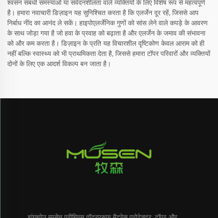
श्वसन संबंधी समस्याओं या संवेदनशीलता वाले व्यक्तियों के लिए विशेष रूप से महत्वपूर्ण
है। हमारा नवाचारी डिज़ाइन यह सुनिश्चित करता है कि एलर्जेन दूर रहें, जिससे आप
निर्बाध नींद का आनंद ले सकें। हाइपोएलर्जेनिक गुणों को सांस लेने वाले कपड़े के आवरण
के साथ जोड़ा गया है जो हवा के प्रवाह को बढ़ाता है और एलर्जेन के जमाव की संभावना
को और कम करता है। डिज़ाइन के प्रति यह विचारशील दृष्टिकोण केवल आराम को ही
नहीं बल्कि स्वास्थ्य को भी प्राथमिकता देता है, जिससे हमारा टॉपर परिवारों और व्यक्तियों
दोनों के लिए एक आदर्श विकल्प बन जाता है।
हांगझोउ म्यूसेन प्रीमियम वॉटरप्रूफ मैट्रेस प्रोटेक्टर, टॉपर और