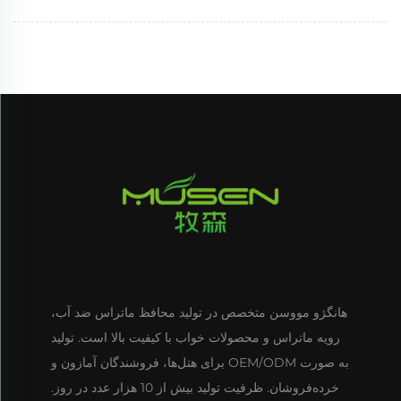
هانگژو مووسن متخصص در تولید محافظ ماتراس ضد آب،
رویه ماتراس و محصولات خواب با کیفیت بالا است. تولید
به صورت OEM/ODM برای هتل‌ها، فروشندگان آمازون و
خرده‌فروشان. ظرفیت تولید بیش از 10 هزار عدد در روز.