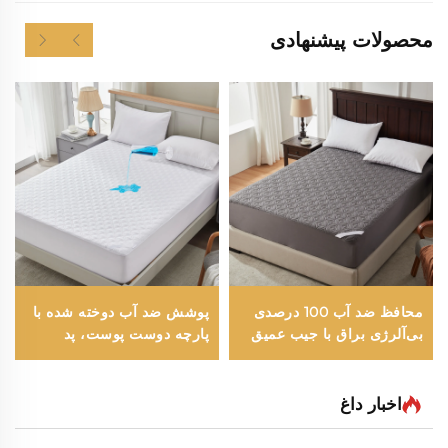
محصولات پیشنهادی
محافظ ضد آب 100 درصدی
پوشش ضد آب دوخته شده با
بی‌آلرژی براق با جیب عمیق
پارچه دوست پوست، پد
6 تا 15 اینچی، رویه تنفسی
سفت و نرم برای تشک،
برای هتل و خانه (خاکستری)
پوشش عمیق 6 تا 18 اینچی
قابل شستشو (سفید)
اخبار داغ