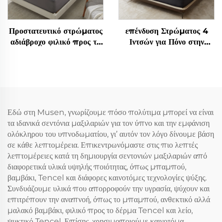
Προστατευτικό στρώματος
επένδυση Στρώματος 4
αδιάβροχο φιλικό προς το
Ιντσών για Πόνο στην
δέρμα, Αναπνεύσιμο
Πλάτη - Διπλή Στρώση
στρώμα με μαλακή
Μεσαίας Στήριξης (2"
πλήρωση, Προστατευτική
Μαξιλάρι Μνήμης Gel +
θήκη στρώματος βαθιών
2" Ψυκτικό Μαλακό Πάνω
τσεπών 6''-18'', Πλυντό
Μαξιλάρι), Αναπνέον και
(Γκρι)
Ανακούφισης Πίεσης
Εδώ στη Musen, γνωρίζουμε πόσο πολύτιμα μπορεί να είναι
(Γκρι)
τα ιδανικά σεντόνια μαξιλαριών για τον ύπνο και την εμφάνιση
ολόκληρου του υπνοδωματίου, γι’ αυτόν τον λόγο δίνουμε βάση
σε κάθε λεπτομέρεια. Επικεντρωνόμαστε στις πιο λεπτές
λεπτομέρειες κατά τη δημιουργία σεντονιών μαξιλαριών από
διαφορετικά υλικά υψηλής ποιότητας, όπως μπαμπού,
βαμβάκι, Tencel και διάφορες καινοτόμες τεχνολογίες ψύξης.
Συνδυάζουμε υλικά που απορροφούν την υγρασία, ψύχουν και
επιτρέπουν την αναπνοή, όπως το μπαμπού, ανθεκτικό αλλά
μαλακό βαμβάκι, φιλικό προς το δέρμα Tencel και λείο,
ψυκτικό Tencel. Επίσης, χρησιμοποιούμε καινοτόμα