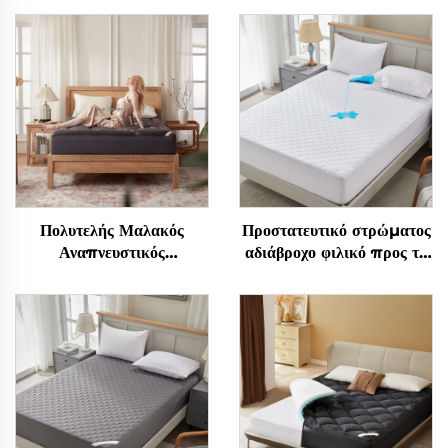
Πολυτελής Μαλακός
Προστατευτικό στρώματος
Αναπνευστικός
αδιάβροχο φιλικό προς το
Επίστρωμα Βαθιάς
δέρμα, Αναπνεύσιμο
Τσέπης για Πόνο Πλάτης,
στρώμα με μαλακή
Δροσιστικό Στρώμα
πλήρωση, Προστατευτική
Παράπλωρο με Κάλυμμα
θήκη στρώματος βαθιών
Μπαμπιού (Γκρι)
τσεπών 6''-18'', Πλυντό
(Λευκό)