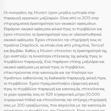
Θορύβου, Πλυντό σε
3D Υφασμάτινη Επένδυση,
Πλυντήριο για
Βαθιά Τσέπη 6"-18" για
Οι συνεργάτες της Musen έχουν μεγάλη εμπειρία στην
Υπνοδωμάτιο, Ξενοδοχείο
Υπνοδωμάτιο, Ξενοδοχείο
παραγωγή οργανικών μαξιλαριών. Είναι από το 2015 στην
(Γκρίζο)
επιχειρηματική δραστηριότητα των οικιακών υφασμάτων.
Παράγουν οικιακά υφάσματα φιλικά προς το περιβάλλον και
έχουν επεκτείνει τη δραστηριότητά τους σε υδατοαπωθητικά
οικιακά υφάσματα. Έχουν επεκτείνει την επιχείρησή τους σε
προϊόντα Drapilock, τα οποία είναι από μπαμπού, Tencel
και βαμβάκι. Καθώς η Musen επεκτείνει τη δραστηριότητά της,
έχει αναπτύξει τη δυνατότητα επέκτασης της φιλικής προς το
περιβάλλον παραγωγής. Ενώ παράγουν επίσης μαξιλάρια και
οικιακά υφάσματα μη φιλικά προς το περιβάλλον,
επικεντρώνονται στην καινοτομία και την ποιότητα των
προϊόντων, καθιστώντας τη διαδικασία παραγωγής φιλική προς
το περιβάλλον. Έχουν πραγματοποιήσει εξαιρετική φιλική
προς το περιβάλλον παραγωγή και καινοτομία, επεκτείνοντας
το χώρο εργασίας τους σε 929 τετραγωνικά μέτρα (10.000
τετραγωνικά πόδια) και επεκτείνοντας την υπέροχη επιχείρησή
τους με 200 εργαζόμενους, που ασχολείται με την καινοτομία
φιλική προς το περιβάλλον, στο Drapilock. Είναι γνωστοί για