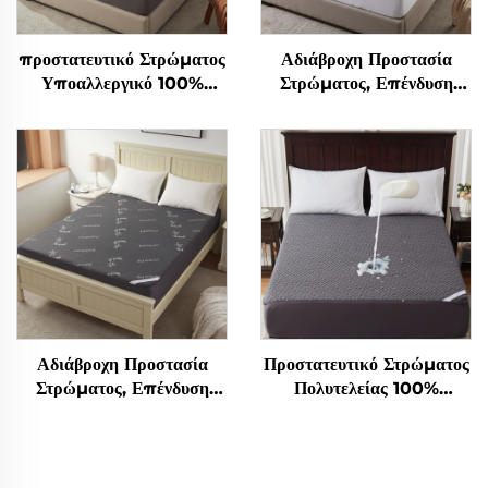
προστατευτικό Στρώματος
Αδιάβροχη Προστασία
Υποαλλεργικό 100%
Στρώματος, Επένδυση
Αδιάβροχο με Βαθιές
Στρώματος από Μπαμπού
Τσέπες 6-15 ίντσες,
με Κλειστή Βάση 6"-15"
Αναπνευστικό Στρώμα
Βαθιά, Αναπνεύσιμο
Παράπλωρο για
Στρώμα 3D Αέρα Άνευ
Ξενοδοχείο Σπίτι (Γκρι)
Θορύβου, Πλυντό σε
Πλυντήριο
Αδιάβροχη Προστασία
Προστατευτικό Στρώματος
Στρώματος, Επένδυση
Πολυτελείας 100%
Στρώματος από Μπαμπού
Αδιάβροχο, Αναπνεύσιμο
με Κλειστή Βάση 6"-15"
Κάλυμμα Στρώματος
Βαθιά, Αναπνεύσιμο
Μέγεθος Queen,
Στρώμα 3D Αέρα Άνευ
Κάλυμμα Στρώματος με