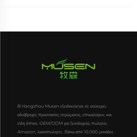
Η Hangzhou Musen εξειδικεύεται σε ανώτερες
αδιάβροχες προστασίες στρώματος, επικαλύψεις και
είδη ύπνου. OEM/ODM για ξενοδοχεία, πωλητές
Amazon, λιανοπωλητές. Πάνω από 10.000 μονάδες