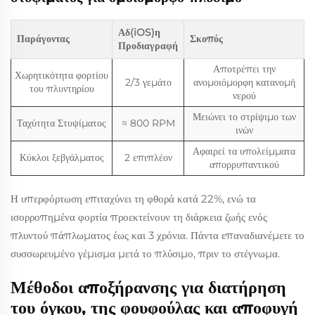
Αδ(iOS)η
Παράγοντας
Σκοπός
Προδιαγραφή
Αποτρέπει την
Χωρητικότητα φορτίου
2/3 γεμάτο
ανομοιόμορφη κατανομή
του πλυντηρίου
νερού
Μειώνει το στρίψιμο των
Ταχύτητα Στυψίματος
≈ 800 RPM
ινών
Αφαιρεί τα υπολείμματα
Κύκλοι ξεβγάλματος
2 επιπλέον
απορρυπαντικού
Η υπερφόρτωση επιταχύνει τη φθορά κατά 22%, ενώ τα
ισορροπημένα φορτία προεκτείνουν τη διάρκεια ζωής ενός
πλυντού πάπλωματος έως και 3 χρόνια. Πάντα επαναδιανέμετε το
συσσωρευμένο γέμισμα μετά το πλύσιμο, πριν το στέγνωμα.
Μέθοδοι αποξήρανσης για διατήρηση
του όγκου, της φουφούλας και αποφυγή