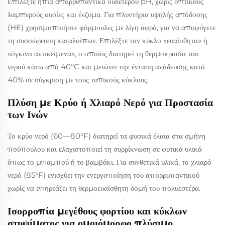
Επιλέξτε ήπια απορρυπαντικά ουδέτερου pH, χωρίς οπτικούς
λαμπερούς ουσίες και ένζυμα. Για πλυντήρια υψηλής απόδοσης
(HE) χρησιμοποιήστε φόρμουλες με λίγη αφρό, για να αποφύγετε
τη συσσώρευση καταλοίπων. Επιλέξτε τον κύκλο «ευαίσθητα» ή
«όγκινα αντικείμενα», ο οποίος διατηρεί τη θερμοκρασία του
νερού κάτω από 40°C και μειώνει την ένταση ανάδευσης κατά
40% σε σύγκριση με τους τυπικούς κύκλους.
Πλύση με Κρύο ή Χλιαρό Νερό για Προστασία
των Ινών
Το κρύο νερό (60—80°F) διατηρεί τα φυσικά έλαια στα σμήνη
πούπουλου και ελαχιστοποιεί τη συρρίκνωση σε φυτικά υλικά
όπως το μπαμπού ή το βαμβάκι. Για συνθετικά υλικά, το χλιαρό
νερό (85°F) ενισχύει την ενεργοποίηση του απορρυπαντικού
χωρίς να επηρεάζει τη θερμοευαίσθητη δομή του πολυεστέρα.
Ισορροπία μεγέθους φορτίου και κύκλων
στυψίματος για ομοιόμορφο πλύσιμο