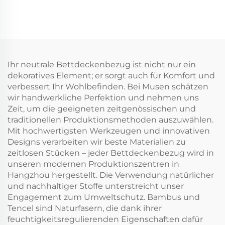
Matratzenschoner mit
Matratzenschutz,
tiefen Taschen 6–15
atmungsaktiver
Zoll, atmungsaktive
weicher
Matratzenauflage für
Füllungsmatratzenauflag
Hotel und Zuhause
6''-18'' tiefer
(Dunkelblau)
Matratzenschoner
Ihr neutrale Bettdeckenbezug ist nicht nur ein
waschbar (Weiß)
dekoratives Element; er sorgt auch für Komfort und
verbessert Ihr Wohlbefinden. Bei Musen schätzen
wir handwerkliche Perfektion und nehmen uns
Zeit, um die geeigneten zeitgenössischen und
traditionellen Produktionsmethoden auszuwählen.
Mit hochwertigsten Werkzeugen und innovativen
Designs verarbeiten wir beste Materialien zu
zeitlosen Stücken – jeder Bettdeckenbezug wird in
unseren modernen Produktionszentren in
Hangzhou hergestellt. Die Verwendung natürlicher
und nachhaltiger Stoffe unterstreicht unser
Engagement zum Umweltschutz. Bambus und
Tencel sind Naturfasern, die dank ihrer
feuchtigkeitsregulierenden Eigenschaften dafür