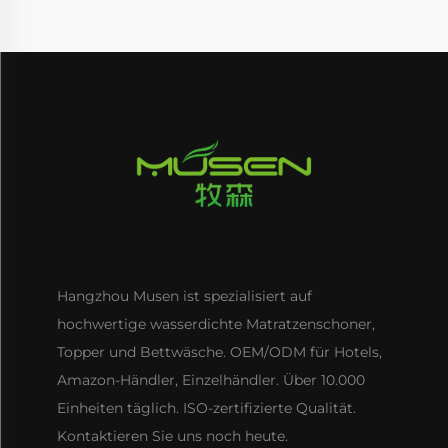
Hangzhou Musen ist spezialisiert auf
hochwertige wasserdichte Matratzenschoner,
Topper und Bettwäsche. OEM/ODM für Hotels,
Amazon-Händler, Einzelhändler. Über 10.000
Einheiten täglich. ISO-zertifizierte Qualität.
Kontaktieren Sie uns noch heute.