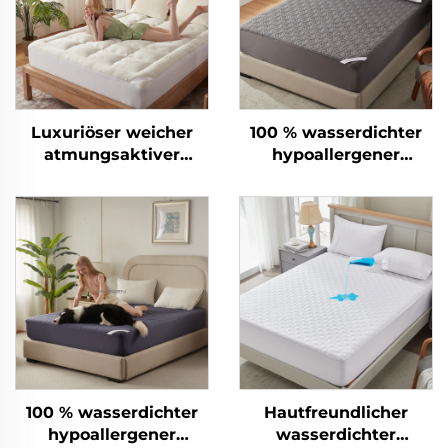
Luxuriöser weicher
100 % wasserdichter
atmungsaktiver
hypoallergener
Matratzenauflage
Matratzenschoner mit
Tiefen-Taschen-
tiefen Taschen 6–15
Matratzenauflage
Zoll, atmungsaktive
Matratzenauflage für
Hotel und Zuhause
(Grau)
100 % wasserdichter
Hautfreundlicher
hypoallergener
wasserdichter