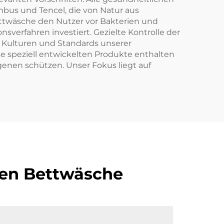
cm für Schlafzimmer,
ambus und Tencel, die von Natur aus
Hotel
 Bettwäsche den Nutzer vor Bakterien und
nsverfahren investiert. Gezielte Kontrolle der
n Kulturen und Standards unserer
e speziell entwickelten Produkte enthalten
genen schützen. Unser Fokus liegt auf
llen Bettwäsche