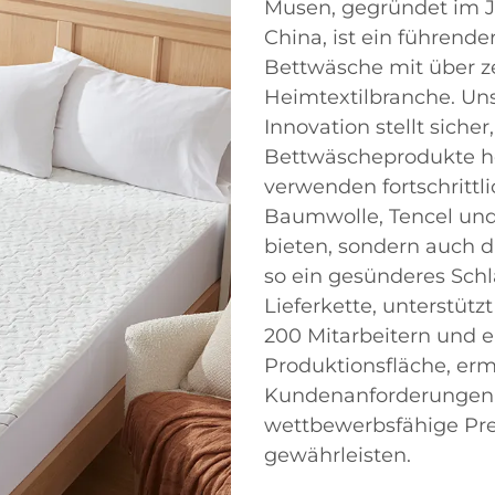
Musen, gegründet im Ja
China, ist ein führender
Bettwäsche mit über z
Heimtextilbranche. Un
Innovation stellt sicher
Bettwäscheprodukte h
verwenden fortschrittl
Baumwolle, Tencel und 
bieten, sondern auch
so ein gesünderes Schl
Lieferkette, unterstüt
200 Mitarbeitern und 
Produktionsfläche, ermö
Kundenanforderungen zu
wettbewerbsfähige Pre
gewährleisten.