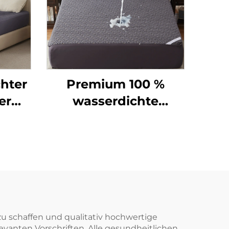
hter
Premium 100 %
er
wasserdichte
ner
Matratzenauflage,
en 6–
atmungsaktive
Matratzenhülle
ve
Queen-Größe, 3D-
e für
Luftgewebe-
ause
Bettauflage, tiefes
)
Taschenformat 15–45
u schaffen und qualitativ hochwertige
evanten Vorschriften. Alle gesundheitlichen