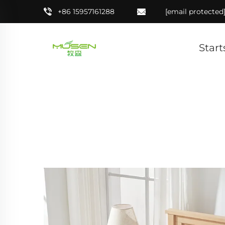
+86 15957161288
[email protected
Start