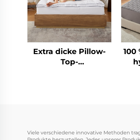
Extra dicke Pillow-
100
Top-
h
Matratzenauflage
Ma
Hotelatmungsaktiv
mit 
flauschig weiche
Matratzenauflage
a
mit Dehnbare bis zu
Matr
15 Zoll tiefen Taschen
Hot
Viele verschiedene innovative Methoden trag
Produkte herzustellen. Jedes unserer Produk