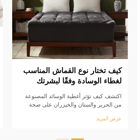
كيف تختار نوع القماش المناسب
لغطاء الوسادة وفقًا لبشرتك
اكتشف كيف تؤثر أغطية الوسائد المصنوعة
من الحرير والستان والخيزران على صحة
البشرة. قلل من التهيج، واحتفظ بالرطوبة،
عرض المزيد
ومنع ظهور حب الشباب. احصل على نصائح
معتمدة من أطباء الجلدية اليوم.