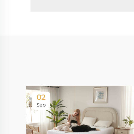
02
Sep