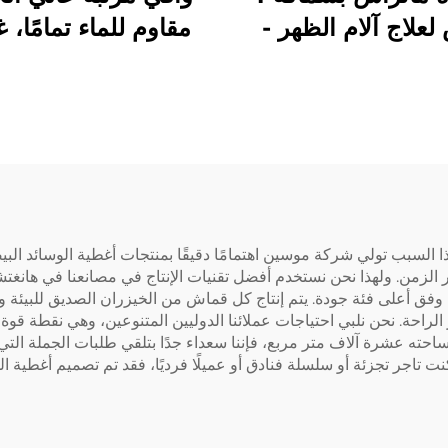
لعلاج آلام الظهر -
مقاوم للماء تمامًا، 
دعم متوسط من طبقتين (2
مرتبة تنفسي بحجم ك
إنش رغوة ذاكرة جيل + 2
غطاء وسادة سرير ب
سادة هوائية مبردة
هوائي ثلاثي الأبعاد،
مة)، قابلة للتنفس
عميق ب
ّل الضغط (رمادي)
مناسب للغرف الفند
وغرف النوم (رما
كربوني)
ذا السبب تولي شركة موسين اهتمامًا دقيقًا بمنتجات أغطية الوسائد الب
 الزمن. ولهذا نحن نستخدم أفضل تقنيات الإنتاج في مصانعنا في هانغت
تاجه وفق أعلى فئة جودة. يتم إنتاج كل قماش من الخيزران الصديق للبيئة 
فير الراحة. نحن نلبي احتياجات عملائنا الدوليين المتنوعين، وهي نقط
عشرة آلاف متر مربع، فإننا سعداء جدًا بتلقي طلبات الجملة التي نتل
تاجر تجزئة أو سلسلة فنادق أو عميلًا فرديًا، فقد تم تصميم أغطية الوسا