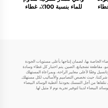
غطاء
للماء بنسبة 100٪، غطاء
ينج،
مرتبة تنفس بحجم كينج،
نسيج
غطاء وسادة سرير من
 جيب
قماش ثلاثي الأبعاد، بجيب
سمك 6-18 بوصة،
عميق من 6 إلى 18 بوصة
قية
لغرفة النوم والفندق
دي
يضاء الخاصة بها، لضمان إنتاجها بأعلى مستويات الجودة
شو، مقاطعة تشجيانغ، الصين. يتم اختبار كل غطاء وسادة
وتانسيل وفقًا لأعلى معايير الراحة، وبمراعاة المستهلك
ة قوة شركتنا، حيث نخصص التصاميم والأساليب لكل مستهلك.
قاها من أجل التمسك بجودتنا. أغطية الوسائد البيضاء
ئد البيضاء لدينا لتوفير تجربة نوم لا مثيل لها.