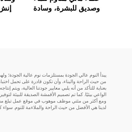
وصديق للبشرة، وسادة
إنش 
ماتي تنفسية بحشوة ناعمة،
غطاء ماتي بجيب عميق من
6 إلى 18 بوصة قابل للغسل
إنش و
(أبيض)
ناع
وتحم
يبدأ النوم عالي الجودة بمستلزمات نوم عالية الجودة؛ وله
من حيث الراحة والبناء، وأن تكون قادرة على تحمل اختبار
بعناية للتأكد من أنه يلبي معايير جودتنا العالية، ويتم إن
الواعي بيئيًا. كما تم تصميم الأقمشة الصديقة للبيئة لتو
ومع أكثر من مئتي موظف موهوب في موقع عمل تبلغ مساحته 
لدينا هي الأفضل من حيث الراحة والملاءمة للنوم. سواء كنت 