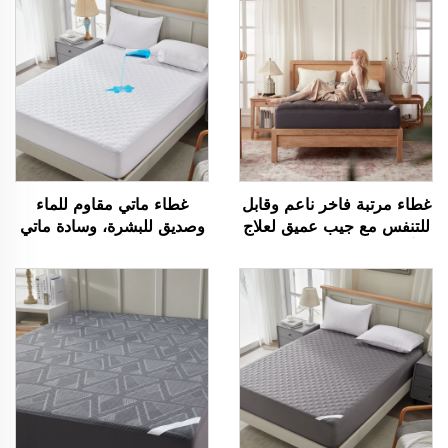
غطاء مرتبة فاخر ناعم وقابل
غطاء ماتي مقاوم للماء
للتنفس مع جيب عميق لعلاج
وصديق للبشرة، وسادة ماتي
آلام الظهر، غطاء مرتبة
تنفسية بحشوة ناعمة، غطاء
مبطّن بخامة الخيزران لتبريد
ماتي بجيب عميق من 6 إلى
الجسم (رمادي)
18 بوصة قابل للغسل (أبيض)