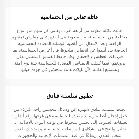
عائلة تعاني من الحساسية
عانت عائلة مكونة من أربعة أفراد، يعاني كل منهم من أنواع
مختلفة من الحساسية، من صعوبة في العثور على مفارش تمنحهم
الراحة. وبعد الانتقال إلى أغطية الوسائد المضادة للحساسية
الخاصة بنا، أبلغوا عن انخفاض ملحوظ في أعراض الحساسية، بما
في ذلك العطس والاحتقان. وقد حافظ القماش التنفسي على
برودتهم، فيما كفلت الخصائص المضادة للحساسية بيئة نوم آمنة.
وتستمتع العائلة الآن بليلات هانئة وتحسّن في جودة حياتها.
تطبيق سلسلة فنادق
بحثت سلسلة فنادق شهيرة عن وسائل لتحسين راحة النزلاء من
خلال إدخال أغطية وسائد مضادة للحساسية في غرفها. وقد أشارت
تعليقات الضيوف إلى تحسن ملحوظ في نوعية النوم، بالإضافة إلى
تقليل واضح في الشكاوى المرتبطة بالحساسية. ومنذ ذلك الحين،
سجل الفندق ارتفاعًا في عدد التقييمات الإيجابية والحجوزات