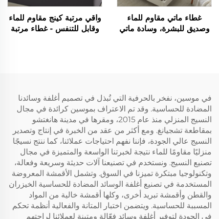
غطاء ماتي مقاوم للماء
واقي مرتبة كينج مقاوم للماء
وصديق للبشرة، وسادة ماتي
وقابل للتنفس - غطاء مرتبة
تنفسية بحشوة ناعمة، غطاء
فائق النعومة بدون صوت مع
ماتي بجيب عميق من 6 إلى
جيوب عميقة بعمق 6-18
18 بوصة قابل للغسل
بوصة للمنزل، غرفة النوم،
(رمادي)
الفندق (رمادي)
في موسين، نفخر بالحرفية التي تُبذل في تصميم أغلفة وسائدنا
المضادة للحساسية. وقد تم الاعتراف بموسين كرائدة في مجال
النسيج المنزلي منذ عام 2015، ومقرها في مدينة هانغتشو
بمقاطعة تشجيانغ. ومع أكثر من عقد من الخبرة في إنتاج وتصدير
النسيج عالي الجودة، فإننا نفهم احتياجات عملائنا، كما ننتج نسيجًا
منزليًا مقاومًا للماء نتيجة لخبرتنا الواسعة والمتميزة في مجال
تصنيع النسيج. ونستخدم في تصنيعنا آلات حديثة وسريعة وفعالة،
وتكنولوجيا مبتكرة تميزنا في السوق. وتشمل الأقمشة المعروضة
المستخدمة في تصنيع أغلفة الوسائد المضادة للحساسية الخيزران
والقطن وأقمشة تبريد أخرى، وكلها أقمشة خالية من المواد
المسببة للحساسية. ويتضمن اختبار المتانة والفعالية أنظمة تحكم
في الجودة لتوفير أغلفة وسائد فعّالة ومتينة لعملائنا لراحتهم