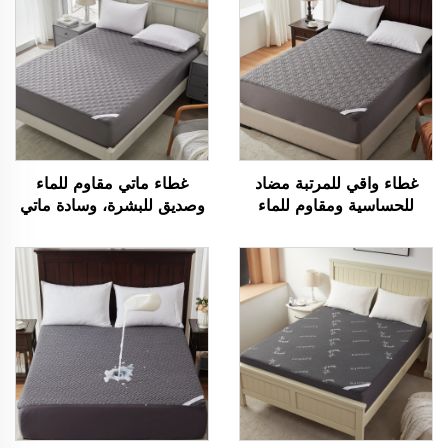
غطاء واقي للمرتبة مضاد
غطاء ماتي مقاوم للماء
للحساسية ومقاوم للماء
وصديق للبشرة، وسادة ماتي
بنسبة 100% مع جيوب
تنفسية بحشوة ناعمة، غطاء
عميقة من 6 إلى 15 بوصة،
ماتي بجيب عميق من 6 إلى
غطاء مرتبة قابل للتنفس
18 بوصة قابل للغسل
للفنادق والمنزل (رمادي)
(رمادي)