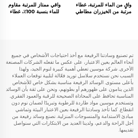
واقٍ من الماء للمرتبة، غطاء
واقي ممتاز للمرتبة مقاوم
مرتبة من الخيزران مطاطي
للماء بنسبة 100٪، غطاء
بجيوب عميقة من 6" إلى
مرتبة تنفس بحجم كينج،
15"، وسادة مرتبة من قماش
غطاء وسادة سرير من قماش
ثلاثي الأبعاد هواء صامتة
ثلاثي الأبعاد، بجيب عميق من
وقابلة للغسل لغرفة النوم
6 إلى 18 بوصة لغرفة النوم
والفندق (رمادي)
والفندق
تم تصنيع وسادتنا الرفيعة مع أخذ احتياجات الأشخاص في جميع
أنحاء العالم بعين الاعتبار، على عكس ما تفعله الشركات المصنعة
الأخرى. شركة موسين تعطي أهمية كبيرة لنوم الجيد، ولهذا
السبب نحن نستخدم سلاسل توريد فعّالة لتلبية توقعات العملاء
بأعلى مستوى. الوسائد الرفيعة مناسبة بشكل خاص للأشخاص
الذين ينامون على ظهورهم أو بطونهم، ونحن على ثقة بأن الوسائد
المناسبة تحافظ على المحاذاة الصحيحة للرقبة والعمود الفقري.
وتستخدم موسين مواد طاردة للرطوبة وتبريدًا لضمان نوم دون
انقطاع. كما تأخذ وسادتنا الرفيعة بعين الاعتبار البيئة وتماشي
مبادئ الاستدامة والمنسوجات المنزلية. نصنع وسائد رفيعة من
أجل الراحة والدعم، ولدينا العديد من الابتكارات التي سنواصل
تقديمها.