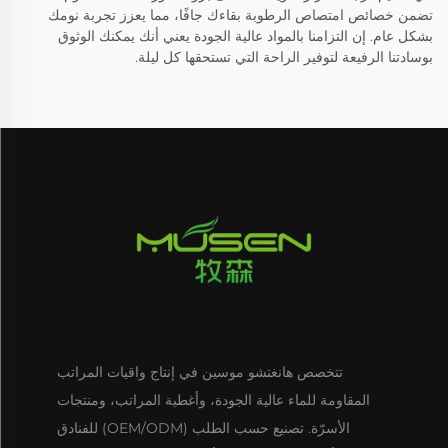
تضمن خصائص امتصاص الرطوبة بقاءك جافًا، مما يعزز تجربة نومك
بشكل عام. إن التزامنا بالمواد عالية الجودة يعني أنك يمكنك الوثوق
بوسادتنا الرفيعة لتوفير الراحة التي تستحقها كل ليلة.
تتخصص هانغتشو موسين في إنتاج واقيات المراتب
المقاومة للماء عالية الجودة، وأغطية المراتب، ومنتجات
الأسرّة. تصنيع حسب الطلب (OEM/ODM) للفنادق