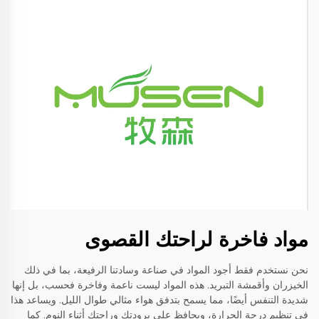
مواد فاخرة لراحتك القصوى
نحن نستخدم فقط أجود المواد في صناعة وسادتنا الرفيعة، بما في ذلك
الخيزران وأقمشة التبريد. هذه المواد ليست ناعمة وفاخرة فحسب، بل إنها
شديدة التنفس أيضًا، مما يسمح بتدفق هواء مثالي طوال الليل. ويساعد هذا
في تنظيم درجة الحرارة، ويحافظ على برودتك وراحتك أثناء النوم. كما