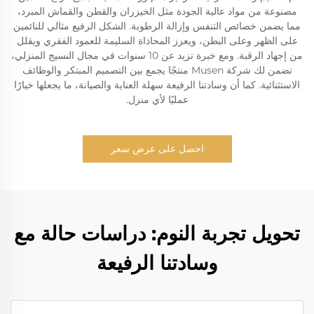
مصنوعة من مواد عالية الجودة مثل الخيزران والقطن والقماش المبرد،
مما يضمن خصائص التنفس وإزالة الرطوبة. الشكل الرفيع مثالي للنائمين
على الظهر وعلى البطن، ويعزز المحاذاة السليمة للعمود الفقري ويقلل
من إجهاد الرقبة. ومع خبرة تزيد عن 10 سنوات في مجال النسيج المنزلي،
تضمن لك شركة Musen منتجًا يجمع بين التصميم المبتكر والوظائف
الاستثنائية. كما أن وسادتنا الرفيعة سهلة العناية والصيانة، ما يجعلها خيارًا
عمليًا لأي منزل.
احصل على عرض سعر
تحويل تجربة النوم: دراسات حالة مع
وسادتنا الرفيعة