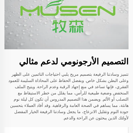
التصميم الأرجونومي لدعم مثالي
تتميز وسادتنا الرفيعة بتصميم مريح يلبي احتياجات النائمين على الظهر
وعلى البطن بشكل خاص. وبفضل الحفاظ على المحاذاة السليمة للعمود
الفقري، فإنها تساعد في منع إجهاد الرقبة وعدم الراحة. ويتيح الملف
المنخفض وضعية طبيعية للرأس، مما يقلل من خطر الاستيقاظ مع
التصلب أو الألم. ويضمن هذا التصميم المدروس أن تكون كل ليلة نوم
هانئة، مما يساهم في الصحة العامة والرفاهية. وقد أفاد العملاء بتحسين
جودة النوم وتقليل الانزعاج، ما يجعل وسادتنا الرفيعة الخيار المفضل
لأولئك الذين يبحثون عن الراحة والدعم.