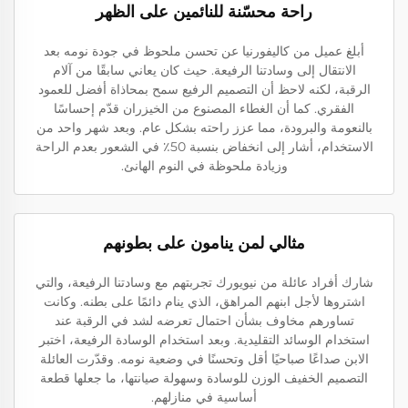
راحة محسّنة للنائمين على الظهر
أبلغ عميل من كاليفورنيا عن تحسن ملحوظ في جودة نومه بعد
الانتقال إلى وسادتنا الرفيعة. حيث كان يعاني سابقًا من آلام
الرقبة، لكنه لاحظ أن التصميم الرفيع سمح بمحاذاة أفضل للعمود
الفقري. كما أن الغطاء المصنوع من الخيزران قدّم إحساسًا
بالنعومة والبرودة، مما عزز راحته بشكل عام. وبعد شهر واحد من
الاستخدام، أشار إلى انخفاض بنسبة 50٪ في الشعور بعدم الراحة
وزيادة ملحوظة في النوم الهانئ.
مثالي لمن ينامون على بطونهم
شارك أفراد عائلة من نيويورك تجربتهم مع وسادتنا الرفيعة، والتي
اشتروها لأجل ابنهم المراهق، الذي ينام دائمًا على بطنه. وكانت
تساورهم مخاوف بشأن احتمال تعرضه لشد في الرقبة عند
استخدام الوسائد التقليدية. وبعد استخدام الوسادة الرفيعة، اختبر
الابن صداعًا صباحيًا أقل وتحسنًا في وضعية نومه. وقدّرت العائلة
التصميم الخفيف الوزن للوسادة وسهولة صيانتها، ما جعلها قطعة
أساسية في منازلهم.