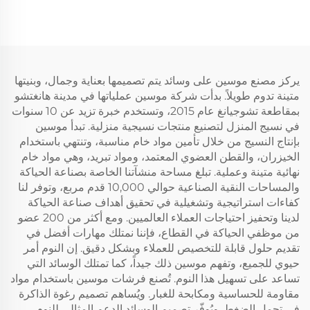
جيوب عميقة بعمق 6-18
غطاء وسادة سرير من قماش
بوصة للمنزل، غرفة النوم،
ثلاثي الأبعاد، بجيب عميق من
الفندق (رمادي)
6 إلى 18 بوصة لغرفة النوم
والفندق
يركز مصنع موسين على وسائد يتم تصميمها بعناية وجمال، وبنيتها
متينة تدوم طويلاً. بدأت شركة موسين عملياتها في مدينة هانغتشو
بمقاطعة تشوجيانغ عام 2015، وتستخدم خبرة تزيد عن 10 سنوات
في نسيج المنزل لتصنيع منتجات نسيجية منزلية. تبدأ موسين
بإنتاج النسيج من خلال تأمين مواد خام مناسبة، وتنتهي باستخدام
الخيزران، والقطن العضوي المعتمد، ومواد تبريد، وهي مواد خام
نهائية متينة وعملية. تبلغ مساحة منشآتنا الخاصة بصناعة الحياكة
والمساحات النقية الصناعية حوالي 10,000 قدم مربع، وتوفر لنا
كفاءات استراتيجية وتشغيلية في تحقيق أهداف صناعة الحياكة
لدينا وتحفيز احتياجات العملاء العالميين. ومع أكثر من 200 عضو
من موظفي الحياكة في القطاع، فإننا نمتلك مهارات أفضل في
تقديم حلول قابلة للتخصيص للعملاء وبشكل دقيق. إن النوم أمر
حيوي للجميع، وتفهم موسين ذلك جيداً، كما تمتلك الوسائد التي
تساعد على تسهيل هذا النوم. تُصنع فرشات موسين باستخدام مواد
مقاومة للحساسية ومكابحة للغبار. ويُساهم تصميم رغوة الذاكرة
في تحمل الضغط. ويُوفّر تصميم الوسائد الدعم المثالي للنوم