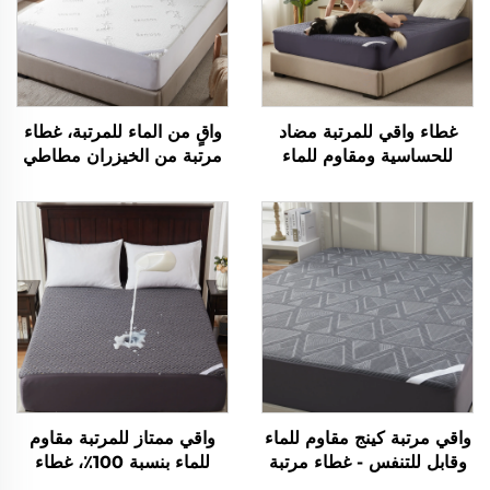
غطاء واقي للمرتبة مضاد
واقٍ من الماء للمرتبة، غطاء
للحساسية ومقاوم للماء
مرتبة من الخيزران مطاطي
بنسبة 100% مع جيوب
بجيوب عميقة من 6" إلى
عميقة من 6 إلى 15 بوصة،
15"، وسادة مرتبة من قماش
غطاء مرتبة قابل للتنفس
ثلاثي الأبعاد هواء صامتة
للفنادق والمنزل (أزرق داكن)
وقابلة للغسل آليًا
واقي مرتبة كينج مقاوم للماء
واقي ممتاز للمرتبة مقاوم
وقابل للتنفس - غطاء مرتبة
للماء بنسبة 100٪، غطاء
فائق النعومة بدون صوت مع
مرتبة تنفس بحجم كينج،