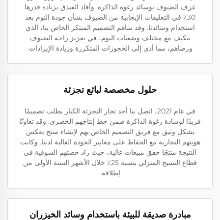
غرف الضيوف بوسائد رغوة الذاكرة. وأفاد الفندق بزيادة قدرها
30٪ في التعليقات الإيجابية من الضيوف بشأن جودة النوم بعد
استخدام وسائدنا. وقد ساهم التصميم المبتكر الخاص بنا، الذي
يتكيف مع مختلف وضعيات النوم، في تعزيز راحة الضيوف
ورضاهم، مما أدى إلى الحجوزات المتكررة وزيادة الإيرادات.
حلول مخصصة لبائع تجزئة
في عام 2021، اتصل بنا أحد تجار التجزئة الكبار يطلب تصميمًا
فريدًا لوسادة رغوة الذاكرة ضمن خط إنتاجهم الحصري. وقد تعاونّا
بشكل وثيق مع فريق التصميم الخاص بهم لإنشاء منتج يعكس
هويتهم التجارية مع الحفاظ على معايير الجودة العالية لدينا. وكانت
النتيجة منتجًا حقق مبيعات عالية، حيث زاد حصتهم السوقية في
قطاع النسيج المنزلي بنسبة 25٪ خلال الأشهر الستة الأولى من
إطلاقه.
مبادرة صديقة للبيئة باستخدام وسائد الخيزران