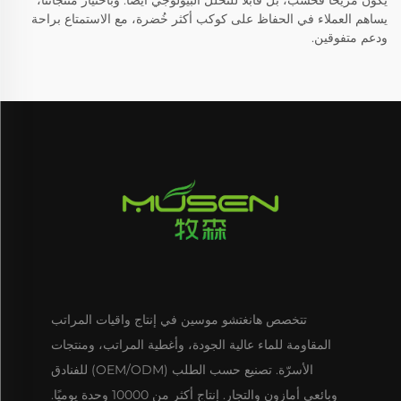
يكون مريحًا فحسب، بل قابلًا للتحلل البيولوجي أيضًا. وباختيار منتجاتنا،
يساهم العملاء في الحفاظ على كوكب أكثر خُضرة، مع الاستمتاع براحة
ودعم متفوقين.
تتخصص هانغتشو موسين في إنتاج واقيات المراتب
المقاومة للماء عالية الجودة، وأغطية المراتب، ومنتجات
الأسرّة. تصنيع حسب الطلب (OEM/ODM) للفنادق
وبائعي أمازون والتجار. إنتاج أكثر من 10000 وحدة يوميًا.