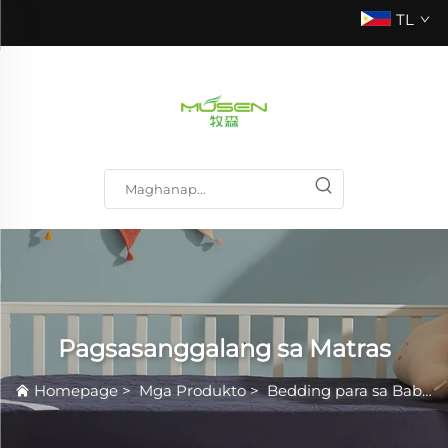
TL
Pagsasanggalang sa Matras
Homepage
>
Mga Produkto
>
Bedding para sa Baby at Kids