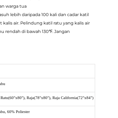
dan warga tua
asuh lebih daripada 100 kali dan cadar katil
alis air. Pelindung katil ratu yang kalis air
u rendah di bawah 130℉. Jangan
abu
atu(60"x80"), Raja(78"x80"), Raja California(72"x84")
bu, 60% Poliester