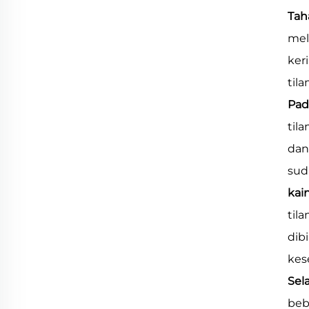
Tah
mel
ker
til
Pad
til
dan
sud
kai
til
dib
kes
Sel
beb