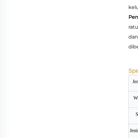
kel
Pen
ratu
dan
dib
Spe
Je
W
S
Jeni