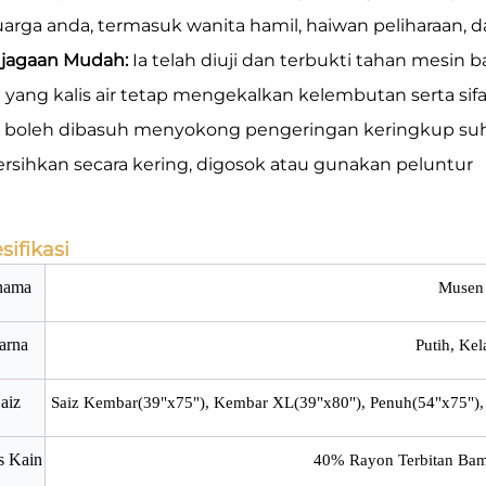
uarga anda, termasuk wanita hamil, haiwan peliharaan, 
jagaan Mudah:
Ia telah diuji dan terbukti tahan mesin b
 yang kalis air tetap mengekalkan kelembutan serta sifat k
 boleh dibasuh menyokong pengeringan keringkup suh
ersihkan secara kering, digosok atau gunakan peluntur
sifikasi
nama
Musen
arna
Putih, Kel
aiz
Saiz Kembar(39"x75"), Kembar XL(39"x80"), Penuh(54"x75"), R
s Kain
40% Rayon Terbitan Bam