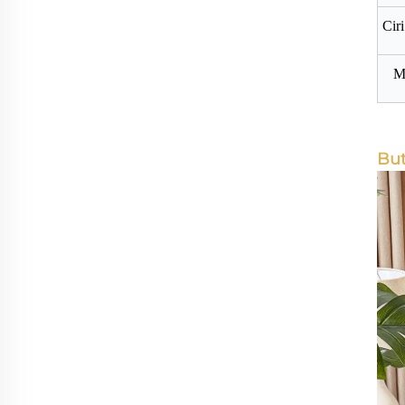
Cir
M
But