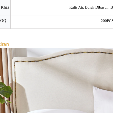
i Khas
Kalis Air, Boleh Dibasuh, 
OQ
200PC
iran