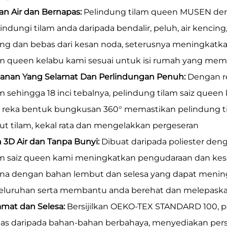
an Air dan Bernapas:
Pelindung tilam queen MUSEN denga
indungi tilam anda daripada bendalir, peluh, air kencing
ing dan bebas dari kesan noda, seterusnya meningkatka
am queen kelabu kami sesuai untuk isi rumah yang mem
anan Yang Selamat Dan Perlindungan Penuh:
Dengan r
am sehingga 18 inci tebalnya, pelindung tilam saiz quee
 reka bentuk bungkusan 360° memastikan pelindung tilam
ut tilam, kekal rata dan mengelakkan pergeseran
n 3D Air dan Tanpa Bunyi:
Dibuat daripada poliester den
am saiz queen kami meningkatkan pengudaraan dan keseju
ina dengan bahan lembut dan selesa yang dapat menin
eluruhan serta membantu anda berehat dan melepaskan
amat dan Selesa:
Bersijilkan OEKO-TEX STANDARD 100, p
as daripada bahan-bahan berbahaya, menyediakan perse