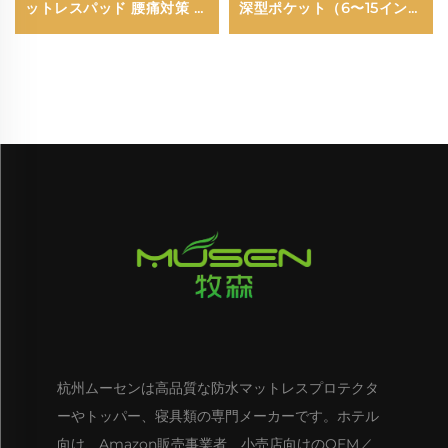
ットレスパッド 腰痛対策 冷
深型ポケット（6〜15イン
却効果 バンブー刺繍入りマ
チ）ホテル・家庭用通気性
ットレスパッド（グレー）
マットレスパッド（ネイビ
ーブルー）
杭州ムーセンは高品質な防水マットレスプロテクタ
ーやトッパー、寝具類の専門メーカーです。ホテル
向け、Amazon販売事業者、小売店向けのOEM／