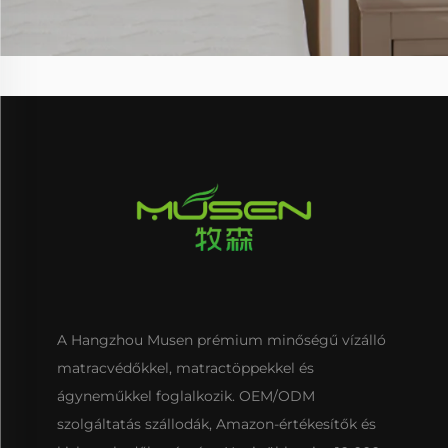
A Hangzhou Musen prémium minőségű vízálló
matracvédőkkel, matractöppekkel és
ágyneműkkel foglalkozik. OEM/ODM
szolgáltatás szállodák, Amazon-értékesítők és