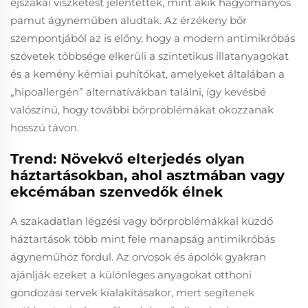
éjszakai viszketést jelentettek, mint akik hagyományos
pamut ágyneműben aludtak. Az érzékeny bőr
szempontjából az is előny, hogy a modern antimikróbás
szövetek többsége elkerüli a szintetikus illatanyagokat
és a kemény kémiai puhítókat, amelyeket általában a
„hipoallergén” alternatívákban találni, így kevésbé
valószínű, hogy további bőrproblémákat okozzanak
hosszú távon.
Trend: Növekvő elterjedés olyan
háztartásokban, ahol asztmában vagy
ekcémában szenvedők élnek
A szakadatlan légzési vagy bőrproblémákkal küzdő
háztartások több mint fele manapság antimikróbás
ágyneműhöz fordul. Az orvosok és ápolók gyakran
ajánlják ezeket a különleges anyagokat otthoni
gondozási tervek kialakításakor, mert segítenek