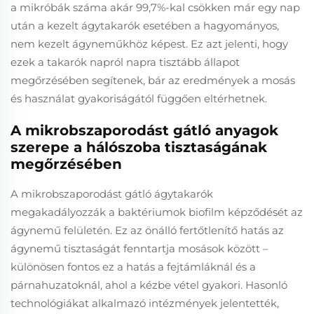
a mikróbák száma akár 99,7%-kal csökken már egy nap
után a kezelt ágytakarók esetében a hagyományos,
nem kezelt ágyneműkhöz képest. Ez azt jelenti, hogy
ezek a takarók napról napra tisztább állapot
megőrzésében segítenek, bár az eredmények a mosás
és használat gyakoriságától függően eltérhetnek.
A mikrobszaporodást gátló anyagok
szerepe a hálószoba tisztaságának
megőrzésében
A mikrobszaporodást gátló ágytakarók
megakadályozzák a baktériumok biofilm képződését az
ágynemű felületén. Ez az önálló fertőtlenítő hatás az
ágynemű tisztaságát fenntartja mosások között –
különösen fontos ez a hatás a fejtámláknál és a
párnahuzatoknál, ahol a kézbe vétel gyakori. Hasonló
technológiákat alkalmazó intézmények jelentették,