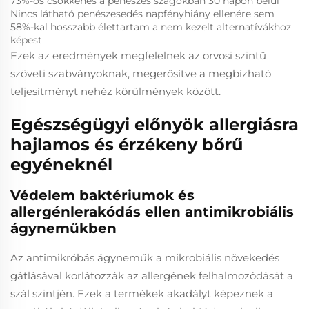
73%-os csökkenés a penészes szagokban 30 napon belül
Nincs látható penészesedés napfényhiány ellenére sem
58%-kal hosszabb élettartam a nem kezelt alternatívákhoz
képest
Ezek az eredmények megfelelnek az orvosi szintű
szöveti szabványoknak, megerősítve a megbízható
teljesítményt nehéz körülmények között.
Egészségügyi előnyök allergiásra
hajlamos és érzékeny bőrű
egyéneknél
Védelem baktériumok és
allergénlerakódás ellen antimikrobiális
ágyneműkben
Az antimikróbás ágyneműk a mikrobiális növekedés
gátlásával korlátozzák az allergének felhalmozódását a
szál szintjén. Ezek a termékek akadályt képeznek a