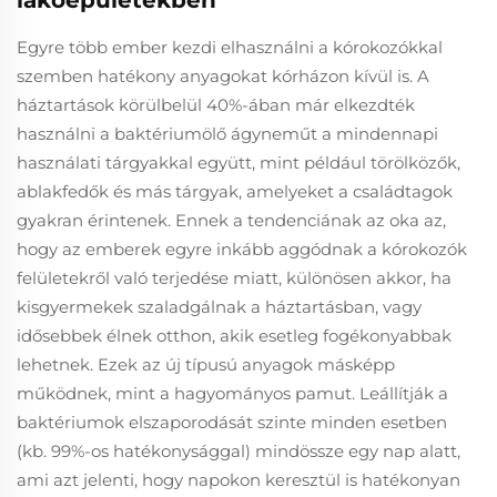
lakóépületekben
Egyre több ember kezdi elhasználni a kórokozókkal
szemben hatékony anyagokat kórházon kívül is. A
háztartások körülbelül 40%-ában már elkezdték
használni a baktériumölő ágyneműt a mindennapi
használati tárgyakkal együtt, mint például törölközők,
ablakfedők és más tárgyak, amelyeket a családtagok
gyakran érintenek. Ennek a tendenciának az oka az,
hogy az emberek egyre inkább aggódnak a kórokozók
felületekről való terjedése miatt, különösen akkor, ha
kisgyermekek szaladgálnak a háztartásban, vagy
idősebbek élnek otthon, akik esetleg fogékonyabbak
lehetnek. Ezek az új típusú anyagok másképp
működnek, mint a hagyományos pamut. Leállítják a
baktériumok elszaporodását szinte minden esetben
(kb. 99%-os hatékonysággal) mindössze egy nap alatt,
ami azt jelenti, hogy napokon keresztül is hatékonyan