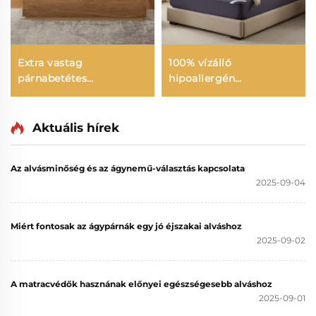
Extra vastag
100% vízálló
párnabetétes
hipoallergén
matracbetét Szállodai
matracvédő mély
légáteresztő, puha
zsebekkel 6-15 hüvelyk,
matracbetét nyújtható
lélegző matracbetét
Aktuális hírek
15 hüvelykes mély
szálloda és otthon
zsebbe
számára (Bordókék)
Az alvásminőség és az ágynemű-választás kapcsolata
2025-09-04
Miért fontosak az ágypárnák egy jó éjszakai alváshoz
2025-09-02
A matracvédők hasznának előnyei egészségesebb alváshoz
2025-09-01