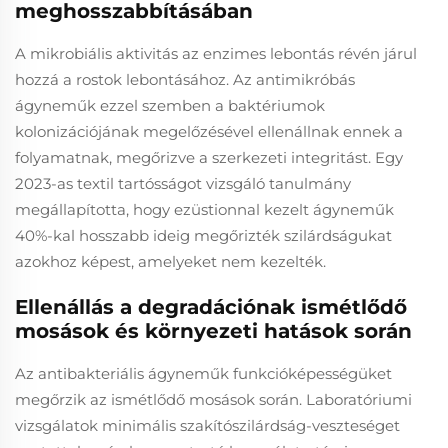
meghosszabbításában
A mikrobiális aktivitás az enzimes lebontás révén járul
hozzá a rostok lebontásához. Az antimikróbás
ágyneműk ezzel szemben a baktériumok
kolonizációjának megelőzésével ellenállnak ennek a
folyamatnak, megőrizve a szerkezeti integritást. Egy
2023-as textil tartósságot vizsgáló tanulmány
megállapította, hogy ezüstionnal kezelt ágyneműk
40%-kal hosszabb ideig megőrizték szilárdságukat
azokhoz képest, amelyeket nem kezelték.
Ellenállás a degradációnak ismétlődő
mosások és környezeti hatások során
Az antibakteriális ágyneműk funkcióképességüket
megőrzik az ismétlődő mosások során. Laboratóriumi
vizsgálatok minimális szakítószilárdság-veszteséget