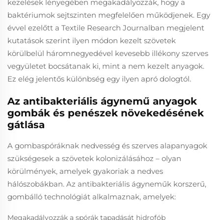
kezelések lényegében megakadályozzák, hogy a
baktériumok sejtszinten megfelelően működjenek. Egy
évvel ezelőtt a Textile Research Journalban megjelent
kutatások szerint ilyen módon kezelt szövetek
körülbelül háromnegyedével kevesebb illékony szerves
vegyületet bocsátanak ki, mint a nem kezelt anyagok.
Ez elég jelentős különbség egy ilyen apró dologtól.
Az antibakteriális ágynemű anyagok
gombák és penészek növekedésének
gátlása
A gombaspóráknak nedvesség és szerves alapanyagok
szükségesek a szövetek kolonizálásához – olyan
körülmények, amelyek gyakoriak a nedves
hálószobákban. Az antibakteriális ágyneműk korszerű,
gombálló technológiát alkalmaznak, amelyek:
Megakadályozzák a spórák tapadását hidrofób