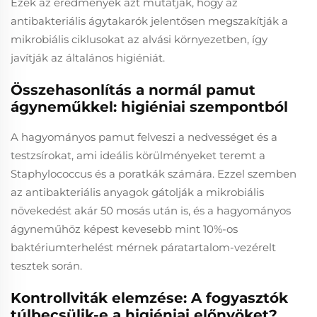
Ezek az eredmények azt mutatják, hogy az
antibakteriális ágytakarók jelentősen megszakítják a
mikrobiális ciklusokat az alvási környezetben, így
javítják az általános higiéniát.
Összehasonlítás a normál pamut
ágyneműkkel: higiéniai szempontból
A hagyományos pamut felveszi a nedvességet és a
testzsírokat, ami ideális körülményeket teremt a
Staphylococcus és a poratkák számára. Ezzel szemben
az antibakteriális anyagok gátolják a mikrobiális
növekedést akár 50 mosás után is, és a hagyományos
ágyneműhöz képest kevesebb mint 10%-os
baktériumterhelést mérnek páratartalom-vezérelt
tesztek során.
Kontrollviták elemzése: A fogyasztók
túlbecsülik-e a higiéniai előnyöket?