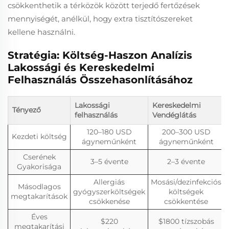
csökkenthetik a térközök között terjedő fertőzések
mennyiségét, anélkül, hogy extra tisztítószereket
kellene használni.
Stratégia: Költség-Haszon Analízis
Lakossági és Kereskedelmi
Felhasználás Összehasonlításához
Lakossági
Kereskedelmi
Tényező
felhasználás
Vendéglátás
120–180 USD
200–300 USD
Kezdeti költség
ágyneműnként
ágyneműnként
Cserének
3–5 évente
2–3 évente
Gyakorisága
Allergiás
Mosási/dezinfekciós
Másodlagos
gyógyszerköltségek
költségek
megtakarítások
csökkenése
csökkentése
Éves
$220
$1800 tízszobás
megtakarítási