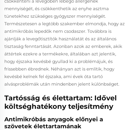
csökkenteni a levegőben lebegő allergének
mennyiségét, és csökkenthetik az enyhe asztma
tünetekhez szükséges gyógyszer mennyiségét.
Természetesen a legtöbb szakember elmondja, hogy az
antimikróbás lepedők nem csodaszer. Továbbra is
ajánlják a levegőtisztítók használatát és az általános
tisztaság fenntartását. Azonban azok az emberek, akik
áttértek ezekre a termékekre, általában azt jelentik,
hogy éjszaka kevésbé gyullad ki a problémájuk, és
frissebben ébrednek. Néhányan azt is említik, hogy
kevésbé kelnek fel éjszaka, ami évek óta tartó
alvásproblémák után mindenben jelent különbséget.
Tartósság és élettartam: Idővel
költséghatékony teljesítmény
Antimikróbás anyagok előnyei a
szövetek élettartamának