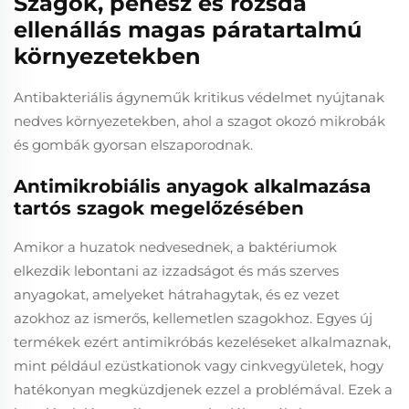
Szagok, penész és rozsda
ellenállás magas páratartalmú
környezetekben
Antibakteriális ágyneműk kritikus védelmet nyújtanak
nedves környezetekben, ahol a szagot okozó mikrobák
és gombák gyorsan elszaporodnak.
Antimikrobiális anyagok alkalmazása
tartós szagok megelőzésében
Amikor a huzatok nedvesednek, a baktériumok
elkezdik lebontani az izzadságot és más szerves
anyagokat, amelyeket hátrahagytak, és ez vezet
azokhoz az ismerős, kellemetlen szagokhoz. Egyes új
termékek ezért antimikróbás kezeléseket alkalmaznak,
mint például ezüstkationok vagy cinkvegyületek, hogy
hatékonyan megküzdjenek ezzel a problémával. Ezek a