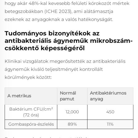
hogy akár 48%-kal kevesebb felületi kórokozót mértek
betegszobákban (ICHE 2023), ami alátámasztja
ezeknek az anyagoknak a valós hatékonyságát.
Tudományos bizonyítékok az
antibakteriális ágyneműk mikrobszám-
csökkentő képességéről
Klinikai vizsgálatok megerősítették az antibakteriális
ágyneműk kiváló teljesítményét kontrollált
körülmények között:
Normál
Antibaktériumos
A metrikus
pamut
anyag
Baktérium CFU/cm²
12,000
450
(72 óra)
Gombaspóra-észlelés
89%
11%