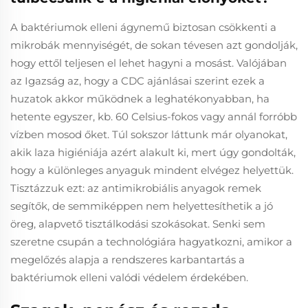
A baktériumok elleni ágynemű biztosan csökkenti a
mikrobák mennyiségét, de sokan tévesen azt gondolják,
hogy ettől teljesen el lehet hagyni a mosást. Valójában
az Igazság az, hogy a CDC ajánlásai szerint ezek a
huzatok akkor működnek a leghatékonyabban, ha
hetente egyszer, kb. 60 Celsius-fokos vagy annál forróbb
vízben mosod őket. Túl sokszor láttunk már olyanokat,
akik laza higiéniája azért alakult ki, mert úgy gondolták,
hogy a különleges anyaguk mindent elvégez helyettük.
Tisztázzuk ezt: az antimikrobiális anyagok remek
segítők, de semmiképpen nem helyettesíthetik a jó
öreg, alapvető tisztálkodási szokásokat. Senki sem
szeretne csupán a technológiára hagyatkozni, amikor a
megelőzés alapja a rendszeres karbantartás a
baktériumok elleni valódi védelem érdekében.