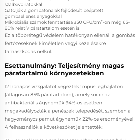
szálbevonatokkal
Gátolják a gombafonalak fejlődését beépített
gombaellenes anyagokkal
Mikrobiális számok fenntartása ≤50 CFU/cm²-on még 65–
80% relatív páratartalom esetén is
Ez a többrétegű védelem hatékonyan ellenáll a gombás
fertőzéseknek kíméletlen vegyi kezelésekre
támaszkodás nélkül.
Esettanulmány: Teljesítmény magas
páratartalmú környezetekben
12 hónapos vizsgálatot végeztek trópusi éghajlaton
(átlagosan 85% páratartalom), amely során az
antibakteriális ágyneműk 94%-os esetben
megakadályozták a penészek telepedését, szemben a
hagyományos pamut ágyneműk 22%-os eredményével.
A felhasználók a következőket jelentették: