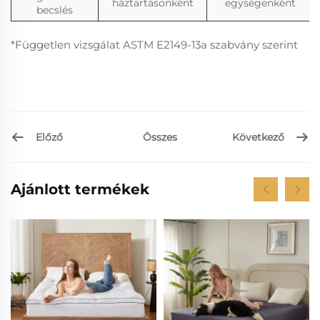
háztartásonként
egységenként
becslés
*Független vizsgálat ASTM E2149-13a szabvány szerint
Előző
Következő
Összes
Ajánlott termékek