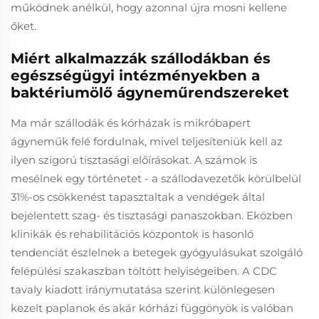
működnek anélkül, hogy azonnal újra mosni kellene
őket.
Miért alkalmazzák szállodákban és
egészségügyi intézményekben a
baktériumölő ágyneműrendszereket
Ma már szállodák és kórházak is mikróbapert
ágyneműk felé fordulnak, mivel teljesíteniük kell az
ilyen szigorú tisztasági előírásokat. A számok is
mesélnek egy történetet - a szállodavezetők körülbelül
31%-os csökkenést tapasztaltak a vendégek által
bejelentett szag- és tisztasági panaszokban. Eközben
klinikák és rehabilitációs központok is hasonló
tendenciát észlelnek a betegek gyógyulásukat szolgáló
felépülési szakaszban töltött helyiségeiben. A CDC
tavaly kiadott iránymutatása szerint különlegesen
kezelt paplanok és akár kórházi függönyök is valóban