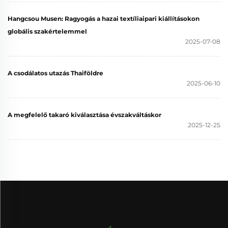
Hangcsou Musen: Ragyogás a hazai textíliaipari kiállításokon
globális szakértelemmel
2025-07-08
A csodálatos utazás Thaiföldre
2025-06-10
A megfelelő takaró kiválasztása évszakváltáskor
2025-12-25