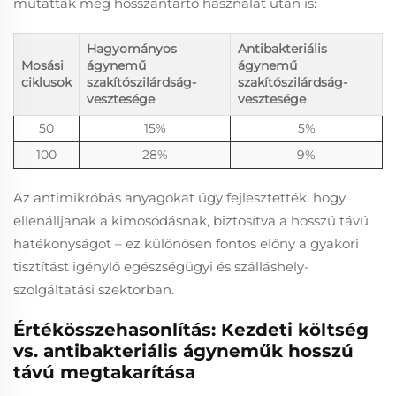
mutattak még hosszantartó használat után is:
Hagyományos
Antibakteriális
Mosási
ágynemű
ágynemű
ciklusok
szakítószilárdság-
szakítószilárdság-
vesztesége
vesztesége
50
15%
5%
100
28%
9%
Az antimikróbás anyagokat úgy fejlesztették, hogy
ellenálljanak a kimosódásnak, biztosítva a hosszú távú
hatékonyságot – ez különösen fontos előny a gyakori
tisztítást igénylő egészségügyi és szálláshely-
szolgáltatási szektorban.
Értékösszehasonlítás: Kezdeti költség
vs. antibakteriális ágyneműk hosszú
távú megtakarítása