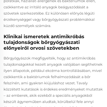
poratkák, háziállat-allergének és baktériumok ellen,
csökkentve az irritáló anyagok beágyazódását a
szövetek szerkezetébe. Ez különösen előnyös légúti
érzékenységgel vagy bőrgyógyászati problémákkal
küzdő személyek számára.
Klinikai ismeretek antimikróbás
tulajdonságok bőrgyógyászati
előnyeiről orvosi szövetekben
Bőrgyógyászok megfigyelték, hogy az antimikróbás
tulajdonságokkal kezelt anyagok valójában segíthetnek
ilyen állapotok, például ekcéma kontrollálásában, mivel
csökkentik a baktériumok felhalmozódását a bőr
felszínén, ami gyakran kiújuláshoz vezet. Tavaly
közzétett kutatások is érdekes eredményeket mutattak
– az emberek, akik ezekből a speciális anyagokból
készült ágyneműben aludtak, körülbelül fele annyi