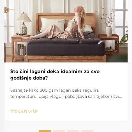
Što čini lagani deka idealnim za sve
godišnje doba?
Saznajte kako 300 gsm lagan deka regulira
temperaturu, upija vlagu i poboljšava san tijekom svih
godišnjih doba. Idealno za one koji spavaju vruće i za
sve klime. Saznajte više.
PRIKAŽI VIŠE