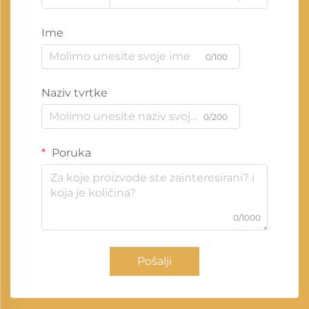
Ime
0/100
Naziv tvrtke
0/200
Poruka
0/1000
Pošalji