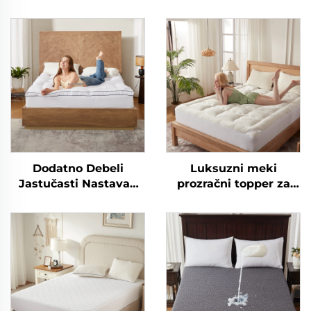
Dodatno Debeli
Luksuzni meki
Jastučasti Nastavak
prozračni topper za
za Madrac za Hotel
madrac, duboki
Prozračan Puhavi
čuvelac za madrac
Mecka Nastavka za
Madrac s Elastičnim
Džepovima do 15 Inča