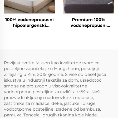
100% vodonepropusni
Premium 100%
hipoalergenski
vodonepropusni
pokrivač za madrac s
čuvalac madraca,
dubokim džepovima
disajuci pokrov za
6-15 inča, disajni
madrac kraljičinog
pokrivač za madrac za
formata, podloga od
hotel i kuću (bijela)
3D zračnog tkanina,
duboki džepovi 6"-18",
Povijest tvrtke Musen kao kvalitetne tvornice
za spavaću sobu, hotel
posteljine započela je u Hangzhouu, pokrajnji
(ugljeni sivi)
Zhejiang u Kini, 2015. godine. S više od desetljeća
iskustva u industriji tekstila za dom, usredotočili
smo se na proizvodnju visokokvalitetne
vodootporne posteljine za različita tržišta. Naši
proizvodi uključuju nadovezke za madrace,
zaštitnike za madrace, deke, jastuke i druge
vodootporne posteljine izrađene od bambusa,
pamuka, Tencela i drugih tkanina koje hlade.