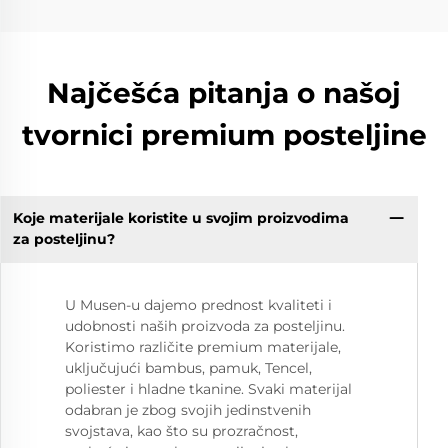
Najčešća pitanja o našoj
tvornici premium posteljine
Koje materijale koristite u svojim proizvodima
za posteljinu?
U Musen-u dajemo prednost kvaliteti i
udobnosti naših proizvoda za posteljinu.
Koristimo različite premium materijale,
uključujući bambus, pamuk, Tencel,
poliester i hladne tkanine. Svaki materijal
odabran je zbog svojih jedinstvenih
svojstava, kao što su prozračnost,