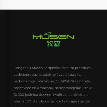
Hangzhou Musen se specijalizirao za premium
vodenepropusne zaštitne čuvale jastuka,
nadogradnje i posteljinu. OEM/ODM za hotele,
prodavače na Amazonu, maloprodajnike. Preko
10.000 jedinica dnevno. Kvaliteta certificirana
prema ISO standardima. Kontaktirajte nas već