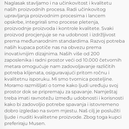
Naglasak stavljamo i na učinkovitost i kvalitetu
naših proizvodnih procesa. Radi učinkovitog
upravljanja proizvodnim procesima i lancem
opskrbe, integrirali smo procese pletenja,
proizvodnje proizvoda i kontrole kvalitete. Svaki
proizvod procjenjuje se na udobnost i izdržljivost
prema međunarodnim standardima. Razvoj potreba
naših kupaca potiče nas na obvezu prema
inovativnijim dizajnima. Naših više od 200
zaposlenika i radni prostor veći od 10.000 četvornih
metara omogućuje nam zadovoljavanje različitih
potreba klijenata, osiguravajući pritom ročnu i
kvalitetnu isporuku. Mi smo tvornica posteljine.
Moramo razmišljati o tome kako ljudi uređuju svoj
prostor dok se pripremaju za spavanje. Namještaj
treba imati ravnotežu između udobnosti i korisnosti
kako bi zadovoljio potrebe spavanja i istovremeno
dobro izgledao na svom mjestu. Naš cilj je poslužiti
ljude i nuditi kvalitetne proizvode. Zbog toga kupci
preferiraju Musen.