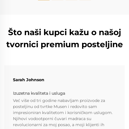
Što naši kupci kažu o našoj
tvornici premium posteljine
Sarah Johnson
Izuzetna kvaliteta i usluga
Već više od tri godine nabavljam proizvode za
posteljinu od tvrtke Musen i redovito sam
impresioniran kvalitetom i korisničkom uslugom.
Njihovi vodootporni čuvari madraca su
revolucionarni za moj posao, a moji klijenti ih