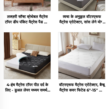
लक्ज़री सॉफ्ट ब्रेथेबल मैट्रेस
त्वचा के अनुकूल वॉटरप्रूफ
टॉपर डीप पॉकेट मैट्रेस पैड फॉर
मैट्रेस प्रोटेक्टर, सांस लेने योग्य
बैक पेन कूलिंग बैम्बू क्विल्टेड
मखमली भराई वाला मैट्रेस पैड,
मैट्रेस पैड (ग्रे)
6''-18'' गहरा पॉकेट वाला मैट्रेस
कवर धोने योग्य (ग्रे)
4-इंच मैट्रेस टॉपर पीठ दर्द के
वॉटरप्रूफ मैट्रेस प्रोटेक्टर, बैम्बू
लिए - डुअल लेयर मध्यम समर्थन
मैट्रेस कवर फिटेड 6"-15" डीप
(2" जेल मेमोरी फोम + 2"
पॉकेट, 3D एयर फैब्रिक मैट्रेस
शीतलन फ़फ़ली पिलो टॉप पैड),
पैड नॉइसलेस मशीन वाशेबल
श्वास लेने योग्य और दबाव राहत