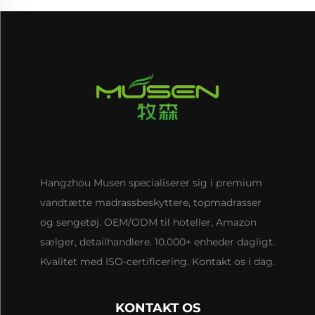
Hangzhou Musen specialiserer sig i premium
vandtætte madrassbeskyttere, topmadrasser
og sengetøj. OEM/ODM til hoteller, Amazon
sælger, detailhandlere. 10.000+ enheder dagligt.
Kvalitet med ISO-certificering. Kontakt os i dag.
KONTAKT OS