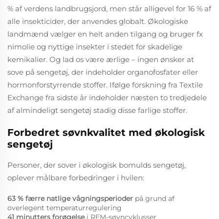
% af verdens landbrugsjord, men står alligevel for 16 % af
alle insekticider, der anvendes globalt. Økologiske
landmænd vælger en helt anden tilgang og bruger fx
nimolie og nyttige insekter i stedet for skadelige
kemikalier. Og lad os være ærlige – ingen ønsker at
sove på sengetøj, der indeholder organofosfater eller
hormonforstyrrende stoffer. Ifølge forskning fra Textile
Exchange fra sidste år indeholder næsten to tredjedele
af almindeligt sengetøj stadig disse farlige stoffer.
Forbedret søvnkvalitet med økologisk
sengetøj
Personer, der sover i økologisk bomulds sengetøj,
oplever målbare forbedringer i hvilen:
63 % færre natlige vågningsperioder
på grund af
overlegent temperaturregulering
41 minutters forøgelse
i REM-søvncyklusser