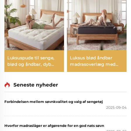
Luksuspude til senge,
Luksus blød åndbar
blød og åndbar, dyb
madrasoverlæg med
lommen
dybe lommer, kølende
bambusyet madraslåg
til rygsmertelindring
Seneste nyheder
(grå)
Forbindelsen mellem søvnkvalitet og valg af sengetøj
2025-09-04
Hvorfor madraslåger er afgørende for en god nats søvn