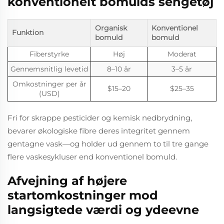
konventionelt bomulds sengetøj
Organisk
Konventionel
Funktion
bomuld
bomuld
Fiberstyrke
Høj
Moderat
Gennemsnitlig levetid
8–10 år
3–5 år
Omkostninger per år
$15–20
$25–35
(USD)
Fri for skrappe pesticider og kemisk nedbrydning,
bevarer økologiske fibre deres integritet gennem
gentagne vask—og holder ud gennem to til tre gange
flere vaskesykluser end konventionel bomuld.
Afvejning af højere
startomkostninger mod
langsigtede værdi og ydeevne