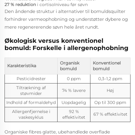
27 % reduktion
i cortisolniveau før søvn
Den åndende struktur i alternativer til bomuldsquilter
forhindrer varmeophobning og understøtter dybere og
mere regenererende søvn hele året rundt.
Økologisk versus konventionel
bomuld: Forskelle i allergenophobning
Organisk
Konventionel
Karakteristika
bomuld
bomuld
Pesticidrester
0 ppm
0,3–1,2 ppm
Tiltrækning af
74 % lavere
Høj
støvmider
Indhold af formaldehyd
Uopdagelig
Op til 300 ppm
Allergenfjernelse i
92 %
67 % effektivitet
vaskesyklus
effektivitet
Organiske fibres glatte, ubehandlede overflade