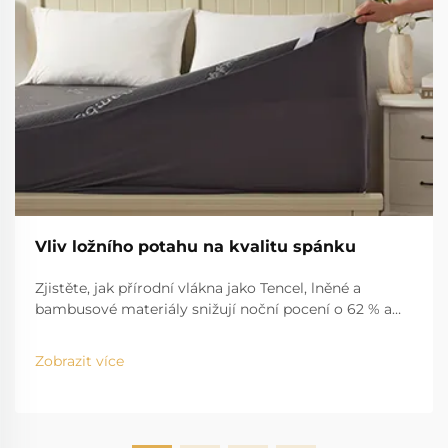
Vliv ložního potahu na kvalitu spánku
Zjistěte, jak přírodní vlákna jako Tencel, lněné a
bambusové materiály snižují noční pocení o 62 % a
zlepšují kvalitu spánku. Ideální pro lidi trpící alergiemi
a pro ty, kteří spí v horku. Zjistěte více.
Zobrazit více