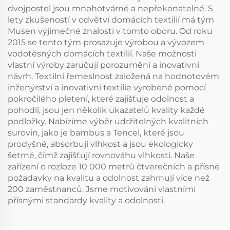
ložnici, hotel (uhel
ložnici, hotel
dvojpostel jsou mnohotvárné a nepřekonatelné. S
šedá)
lety zkušeností v odvětví domácích textilií má tým
Musen výjimečné znalosti v tomto oboru. Od roku
2015 se tento tým prosazuje výrobou a vývozem
vodotěsných domácích textilií. Naše možnosti
vlastní výroby zaručují porozumění a inovativní
návrh. Textilní řemeslnost založená na hodnotovém
inženýrství a inovativní textilie vyrobené pomocí
pokročilého pletení, které zajišťuje odolnost a
pohodlí, jsou jen několik ukazatelů kvality každé
podložky. Nabízíme výběr udržitelných kvalitních
surovin, jako je bambus a Tencel, které jsou
prodyšné, absorbují vlhkost a jsou ekologicky
šetrné, čímž zajišťují rovnováhu vlhkosti. Naše
zařízení o rozloze 10 000 metrů čtverečních a přísné
požadavky na kvalitu a odolnost zahrnují více než
200 zaměstnanců. Jsme motivováni vlastními
přísnými standardy kvality a odolnosti.