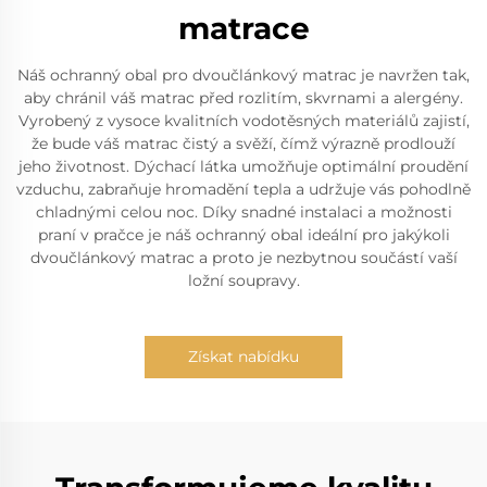
matrace
Náš ochranný obal pro dvoučlánkový matrac je navržen tak,
aby chránil váš matrac před rozlitím, skvrnami a alergény.
Vyrobený z vysoce kvalitních vodotěsných materiálů zajistí,
že bude váš matrac čistý a svěží, čímž výrazně prodlouží
jeho životnost. Dýchací látka umožňuje optimální proudění
vzduchu, zabraňuje hromadění tepla a udržuje vás pohodlně
chladnými celou noc. Díky snadné instalaci a možnosti
praní v pračce je náš ochranný obal ideální pro jakýkoli
dvoučlánkový matrac a proto je nezbytnou součástí vaší
ložní soupravy.
Získat nabídku