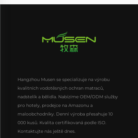
Hangzhou Musen se specializuje na výrobu
kvalitních vodotěsných ochran matraců,
nadstelík a bělidla. Nabízíme OEM/ODM služby
pro hotely, prodejce na Amazonu a
maloobchodníky. Denní výroba přesahuje 10
000 kusů. Kvalita certifikovaná podle ISO.
Kontaktujte nás ještě dnes.