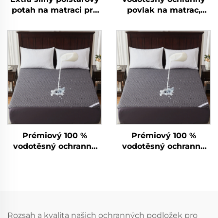
potah na matraci pro
povlak na matrac,
hotelem, dýchací,
bamboo potah na
měkký potah na
matrac s pružnými
matraci s
rohy 6"-15" hluboké
prodloužením až do
kapsy, 3D vzduchová
hloubky kapsy 15
tkanina, bezhlučný a
palců
pračkovatelný pro
ložnici, hotel (šedá)
Prémiový 100 %
Prémiový 100 %
vodotěsný ochranný
vodotěsný ochranný
povlak pro matrac,
povlak pro matrac,
dýchací povlak na
dýchací povlak na
matrac velikosti
matrac velikosti
queen, 3D vzduchová
queen, 3D vzduchová
tkanina, hluboké
tkanina, hluboké
kapsy 6"-18" pro
kapsy 6"-18" pro
Rozsah a kvalita našich ochranných podložek pro