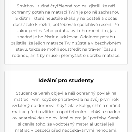
Smithovi, rušná čtyřčlenná rodina, zjistili, že náš
ochranný potah na matraci Twin je pro ně záchranou.
S dětmi, které neustále skákaly na posteli a občas
docházelo k rozlití, potřebovali spolehlivé řešení. Po
zakoupení našeho potahu byli ohromeni tím, jak
snadné je ho čistit a udržovat. Odolnost potahu
zajistila, že jejich matrace Twin zůstala v bezchybném
stavu, takže se mohli soustředit na trávení času s
rodinou, aniž by museli přemýšlet o údržbě matrace.
Ideální pro studenty
Studentka Sarah objevila náš ochranný povlak na
matrac Twin, když se připravovala na svůj první rok
vzdálený od domova. Když žila v koleji, chtěla chránit
matrac před rozlitím a opotřebením. Lehký a snadno
ovladatelný design byl ideální pro její potřeby. Sarah
si cenila toho, že vodotěsný materiál udržel její
matrac v bezpečí před neočekávanými nehodami,