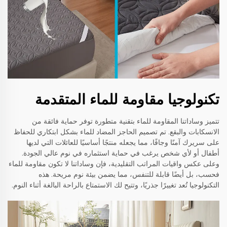
تكنولوجيا مقاومة للماء المتقدمة
تتميز وساداتنا المقاومة للماء بتقنية متطورة توفر حماية فائقة من
الانسكابات والبقع. تم تصميم الحاجز المضاد للماء بشكل ابتكاري للحفاظ
على سريرك آمنًا وجافًا، مما يجعله منتجًا أساسيًا للعائلات التي لديها
أطفال أو لأي شخص يرغب في حماية استثماره في نوم عالي الجودة.
وعلى عكس واقيات المراتب التقليدية، فإن وساداتنا لا تكون مقاومة للماء
فحسب، بل أيضًا قابلة للتنفس، مما يضمن بيئة نوم مريحة. هذه
التكنولوجيا تُعد تغييرًا جذريًا، وتتيح لك الاستمتاع بالراحة البالغة أثناء النوم.