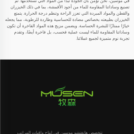
في موسين، نحن نؤمن بأن الجودة تبدأ من المواد التي نستخدمها. تم
تصنيع وساداتنا المقاومة للماء من أجود الأقمشة، بما في ذلك الخيزران
والقطن والمواد المبردة التي تعزز الراحة وتنظم درجة الحرارة. يتمتع
الخيزران بطبيعته بخصائص مضادة للحساسية وطاردة للرطوبة، مما يجعله
خيارًا ممتازًا للبشرة الحساسة. ويضمن مزيج هذه المواد الفاخرة أن تكون
وساداتنا المقاومة للماء ليست عملية فحسب، بل فاخرة أيضًا، وتقدم
تجربة نوم متميزة لجميع عملائنا.
تتخصص هانغتشو موسين في إنتاج واقيات المراتب