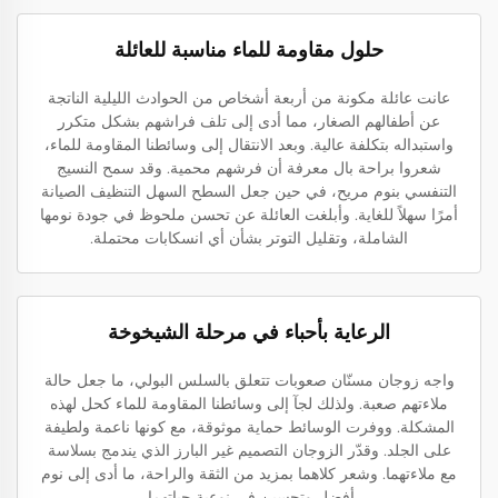
حلول مقاومة للماء مناسبة للعائلة
عانت عائلة مكونة من أربعة أشخاص من الحوادث الليلية الناتجة
عن أطفالهم الصغار، مما أدى إلى تلف فراشهم بشكل متكرر
واستبداله بتكلفة عالية. وبعد الانتقال إلى وسائطنا المقاومة للماء،
شعروا براحة بال معرفة أن فرشهم محمية. وقد سمح النسيج
التنفسي بنوم مريح، في حين جعل السطح السهل التنظيف الصيانة
أمرًا سهلاً للغاية. وأبلغت العائلة عن تحسن ملحوظ في جودة نومها
الشاملة، وتقليل التوتر بشأن أي انسكابات محتملة.
الرعاية بأحباء في مرحلة الشيخوخة
واجه زوجان مسنّان صعوبات تتعلق بالسلس البولي، ما جعل حالة
ملاءتهم صعبة. ولذلك لجآ إلى وسائطنا المقاومة للماء كحل لهذه
المشكلة. ووفرت الوسائط حماية موثوقة، مع كونها ناعمة ولطيفة
على الجلد. وقدّر الزوجان التصميم غير البارز الذي يندمج بسلاسة
مع ملاءتهما. وشعر كلاهما بمزيد من الثقة والراحة، ما أدى إلى نوم
أفضل وتحسين في نوعية حياتهما.