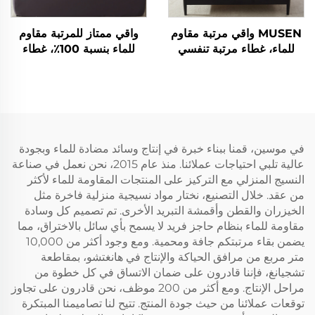
MUSEN واقي مرتبة مقاوم
واقي ممتاز للمرتبة مقاوم
للماء، غطاء مرتبة تنفسي
للماء بنسبة 100٪، غطاء
وهادئ يناسب مقاسات
مرتبة تنفس بحجم كينج،
بسماكة 6-18 بوصة، وسادة
غطاء وسادة سرير من قماش
مرتبة ناعمة وقابلة للتنفس
ثلاثي الأبعاد، بجيب عميق من
وقابلة للغسل في الغسالة
6 إلى 18 بوصة لغرفة النوم
(رمادي داكن)
والفندق
في موسين، قمنا ببناء خبرة في إنتاج وسائد مضادة للماء وبجودة
عالية تلبي احتياجات عملائنا. منذ عام 2015، نحن نعمل في صناعة
النسيج المنزلي مع التركيز على المنتجات المقاومة للماء لأكثر
من عقد. خلال التصنيع، نختار مواد نسيجية منزلية فاخرة مثل
الخيزران والقطن وأقمشة التبريد الأخرى. تم تصميم كل وسادة
مقاومة للماء بنظام حاجز فريد لا يسمح بأي سائل بالاختراق، مما
يضمن بقاء مرتبتكم جافة ومحمية. ومع وجود أكثر من 10,000
متر مربع من مرافق الحياكة والإنتاج في هانغتشو، بمقاطعة
تشجيانغ، فإننا قادرون على ضمان الاتساق في كل خطوة من
مراحل الإنتاج. ومع أكثر من 200 موظف، نحن قادرون على تجاوز
توقعات عملائنا من حيث جودة المنتج. تتيح لنا تصاميمنا المبتكرة