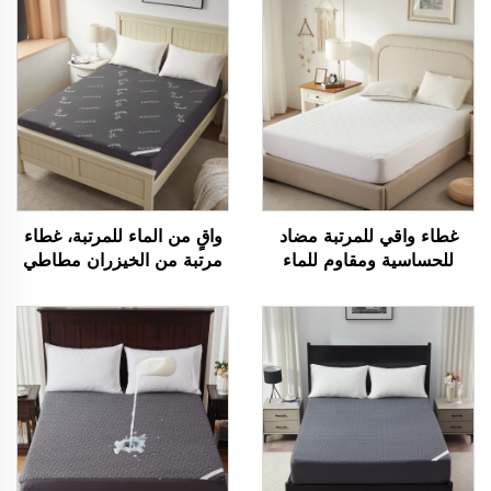
غطاء واقي للمرتبة مضاد
واقٍ من الماء للمرتبة، غطاء
للحساسية ومقاوم للماء
مرتبة من الخيزران مطاطي
بنسبة 100% مع جيوب
بجيوب عميقة من 6" إلى
عميقة من 6 إلى 15 بوصة،
15"، وسادة مرتبة من قماش
غطاء مرتبة قابل للتنفس
ثلاثي الأبعاد هواء صامتة
للفنادق والمنزل (أبيض)
وقابلة للغسل لغرفة النوم
والفندق (رمادي)